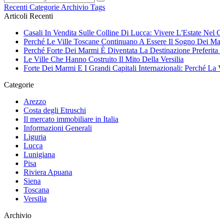
Recenti
Categorie
Archivio
Tags
Articoli Recenti
Casali In Vendita Sulle Colline Di Lucca: Vivere L'Estate Nel
Perché Le Ville Toscane Continuano A Essere Il Sogno Dei Ma
Perché Forte Dei Marmi È Diventata La Destinazione Preferita 
Le Ville Che Hanno Costruito Il Mito Della Versilia
Forte Dei Marmi E I Grandi Capitali Internazionali: Perché La 
Categorie
Arezzo
Costa degli Etruschi
Il mercato immobiliare in Italia
Informazioni Generali
Liguria
Lucca
Lunigiana
Pisa
Riviera Apuana
Siena
Toscana
Versilia
Archivio