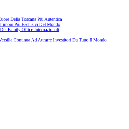
 Cuore Della Toscana Più Autentica
trimoni Più Esclusivi Del Mondo
Dei Family Office Internazionali
Versilia Continua Ad Attrarre Investitori Da Tutto Il Mondo