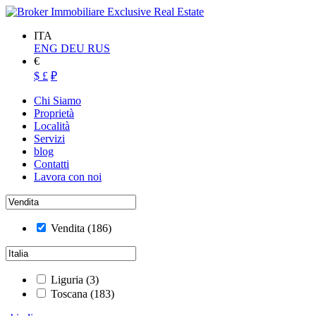
ITA
ENG
DEU
RUS
€
$
£
₽
Chi Siamo
Proprietà
Località
Servizi
blog
Contatti
Lavora con noi
Vendita
(186)
Liguria
(3)
Toscana
(183)