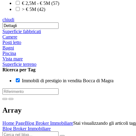
€ 2,5M - € 5M
(57)
> € 5M
(42)
chiudi
Superficie fabbricati
Camere
Posti letto
Bagni
Piscina
Vista mare
Superficie terreno
Ricerca per Tag
Immobili di prestigio in vendita Bocca di Magra
Array
Home Page
Blog Broker Immobiliare
Stai visualizzando gli articoli t
Blog Broker Immobiliare