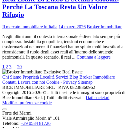
Perché La Toscana Resta Un Valore
Rifugio
Il mercato immobiliare in Italia
14 marzo 2026
Broker Immobiliare
Negli ultimi anni il contesto internazionale è diventato sempre più
complesso. Instabilità geopolitica, tensioni economiche e
trasformazioni nei mercati finanziari hanno spinto molti investitori a
riconsiderare il ruolo degli asset reali all’interno delle strategie
patrimoniali. In questo scenario, il real ...
Continua a leggere
1
2
3
...
20
Chi Siamo
Proprietà
Località
Servizi
Blog Broker Immobiliare
Contatti
Lavora con noi
Cookie - Privacy
Sitemap
BICE IMMOBILIARE SRL - P.IVA 08238860962
Copyright 2016-2026 ©️ - Tutti i testi e le immagini sono proprietà di
Bice Immobiliare S.r.l. | Tutti i diritti riservati |
Dati societari
Modifica preferenze cookie
Forte dei Marmi
Viale Ammiraglio Morin n° 101
Telefono:
+39 0584 81726