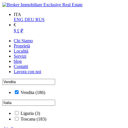
ITA
ENG
DEU
RUS
€
$
£
₽
Chi Siamo
Proprietà
Località
Servizi
blog
Contatti
Lavora con noi
Vendita
(186)
Liguria
(3)
Toscana
(183)