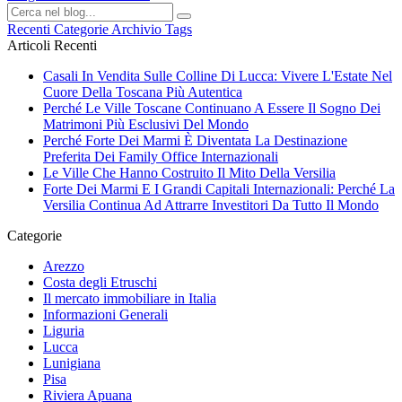
Recenti
Categorie
Archivio
Tags
Articoli Recenti
Casali In Vendita Sulle Colline Di Lucca: Vivere L'Estate Nel
Cuore Della Toscana Più Autentica
Perché Le Ville Toscane Continuano A Essere Il Sogno Dei
Matrimoni Più Esclusivi Del Mondo
Perché Forte Dei Marmi È Diventata La Destinazione
Preferita Dei Family Office Internazionali
Le Ville Che Hanno Costruito Il Mito Della Versilia
Forte Dei Marmi E I Grandi Capitali Internazionali: Perché La
Versilia Continua Ad Attrarre Investitori Da Tutto Il Mondo
Categorie
Arezzo
Costa degli Etruschi
Il mercato immobiliare in Italia
Informazioni Generali
Liguria
Lucca
Lunigiana
Pisa
Riviera Apuana