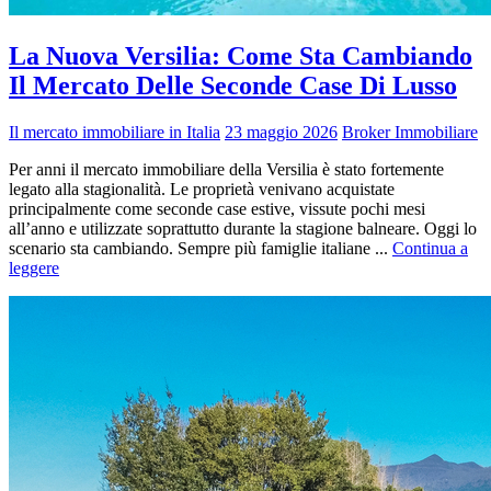
La Nuova Versilia: Come Sta Cambiando
Il Mercato Delle Seconde Case Di Lusso
Il mercato immobiliare in Italia
23 maggio 2026
Broker Immobiliare
Per anni il mercato immobiliare della Versilia è stato fortemente
legato alla stagionalità. Le proprietà venivano acquistate
principalmente come seconde case estive, vissute pochi mesi
all’anno e utilizzate soprattutto durante la stagione balneare. Oggi lo
scenario sta cambiando. Sempre più famiglie italiane ...
Continua a
leggere