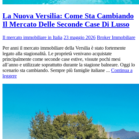
La Nuova Versilia: Come Sta Cambiando
Il Mercato Delle Seconde Case Di Lusso
Il mercato immobiliare in Italia
23 maggio 2026
Broker Immobiliare
Per anni il mercato immobiliare della Versilia è stato fortemente
legato alla stagionalità. Le proprietà venivano acquistate
principalmente come seconde case estive, vissute pochi mesi
all’anno e utilizzate soprattutto durante la stagione balneare. Oggi lo
scenario sta cambiando. Sempre più famiglie italiane ...
Continua a
leggere