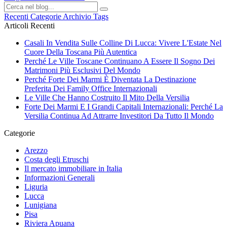
Recenti
Categorie
Archivio
Tags
Articoli Recenti
Casali In Vendita Sulle Colline Di Lucca: Vivere L'Estate Nel
Cuore Della Toscana Più Autentica
Perché Le Ville Toscane Continuano A Essere Il Sogno Dei
Matrimoni Più Esclusivi Del Mondo
Perché Forte Dei Marmi È Diventata La Destinazione
Preferita Dei Family Office Internazionali
Le Ville Che Hanno Costruito Il Mito Della Versilia
Forte Dei Marmi E I Grandi Capitali Internazionali: Perché La
Versilia Continua Ad Attrarre Investitori Da Tutto Il Mondo
Categorie
Arezzo
Costa degli Etruschi
Il mercato immobiliare in Italia
Informazioni Generali
Liguria
Lucca
Lunigiana
Pisa
Riviera Apuana