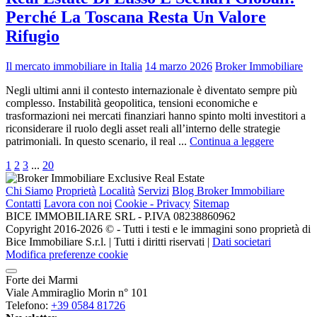
Perché La Toscana Resta Un Valore
Rifugio
Il mercato immobiliare in Italia
14 marzo 2026
Broker Immobiliare
Negli ultimi anni il contesto internazionale è diventato sempre più
complesso. Instabilità geopolitica, tensioni economiche e
trasformazioni nei mercati finanziari hanno spinto molti investitori a
riconsiderare il ruolo degli asset reali all’interno delle strategie
patrimoniali. In questo scenario, il real ...
Continua a leggere
1
2
3
...
20
Chi Siamo
Proprietà
Località
Servizi
Blog Broker Immobiliare
Contatti
Lavora con noi
Cookie - Privacy
Sitemap
BICE IMMOBILIARE SRL - P.IVA 08238860962
Copyright 2016-2026 ©️ - Tutti i testi e le immagini sono proprietà di
Bice Immobiliare S.r.l. | Tutti i diritti riservati |
Dati societari
Modifica preferenze cookie
Forte dei Marmi
Viale Ammiraglio Morin n° 101
Telefono:
+39 0584 81726