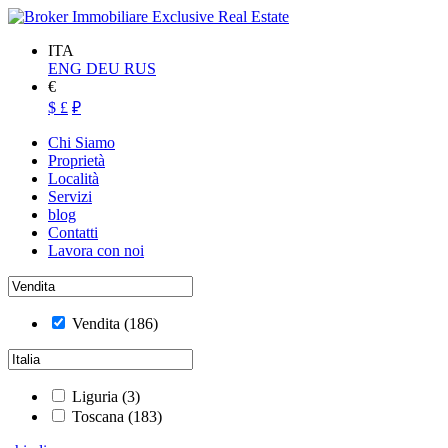
ITA
ENG
DEU
RUS
€
$
£
₽
Chi Siamo
Proprietà
Località
Servizi
blog
Contatti
Lavora con noi
Vendita
(186)
Liguria
(3)
Toscana
(183)