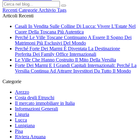
Recenti
Categorie
Archivio
Tags
Articoli Recenti
Casali In Vendita Sulle Colline Di Lucca: Vivere L'Estate Nel
Cuore Della Toscana Più Autentica
Perché Le Ville Toscane Continuano A Essere Il Sogno Dei
Matrimoni Più Esclusivi Del Mondo
Perché Forte Dei Marmi È Diventata La Destinazione
Preferita Dei Family Office Internazionali
Le Ville Che Hanno Costruito Il Mito Della Versilia
Forte Dei Marmi E I Grandi Capitali Internazionali: Perché La
Versilia Continua Ad Attrarre Investitori Da Tutto Il Mondo
Categorie
Arezzo
Costa degli Etruschi
Il mercato immobiliare in Italia
Informazioni Generali
Liguria
Lucca
Lunigiana
Pisa
Riviera Apuana