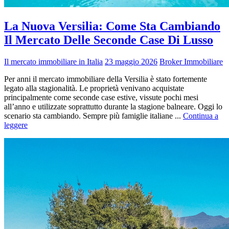
La Nuova Versilia: Come Sta Cambiando
Il Mercato Delle Seconde Case Di Lusso
Il mercato immobiliare in Italia
23 maggio 2026
Broker Immobiliare
Per anni il mercato immobiliare della Versilia è stato fortemente
legato alla stagionalità. Le proprietà venivano acquistate
principalmente come seconde case estive, vissute pochi mesi
all’anno e utilizzate soprattutto durante la stagione balneare. Oggi lo
scenario sta cambiando. Sempre più famiglie italiane ...
Continua a
leggere