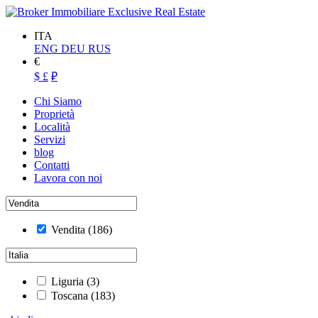
ITA
ENG
DEU
RUS
€
$
£
₽
Chi Siamo
Proprietà
Località
Servizi
blog
Contatti
Lavora con noi
Vendita
(186)
Liguria
(3)
Toscana
(183)