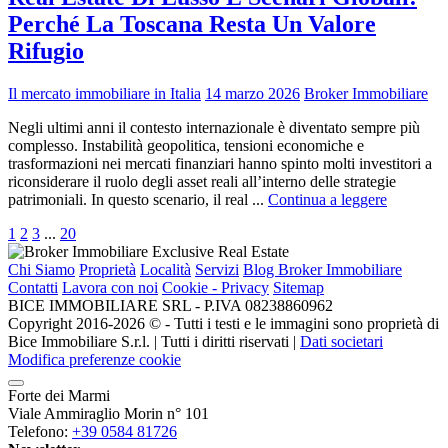
Perché La Toscana Resta Un Valore
Rifugio
Il mercato immobiliare in Italia
14 marzo 2026
Broker Immobiliare
Negli ultimi anni il contesto internazionale è diventato sempre più
complesso. Instabilità geopolitica, tensioni economiche e
trasformazioni nei mercati finanziari hanno spinto molti investitori a
riconsiderare il ruolo degli asset reali all’interno delle strategie
patrimoniali. In questo scenario, il real ...
Continua a leggere
1
2
3
...
20
Chi Siamo
Proprietà
Località
Servizi
Blog Broker Immobiliare
Contatti
Lavora con noi
Cookie - Privacy
Sitemap
BICE IMMOBILIARE SRL - P.IVA 08238860962
Copyright 2016-2026 ©️ - Tutti i testi e le immagini sono proprietà di
Bice Immobiliare S.r.l. | Tutti i diritti riservati |
Dati societari
Modifica preferenze cookie
Forte dei Marmi
Viale Ammiraglio Morin n° 101
Telefono:
+39 0584 81726