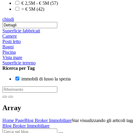
€ 2,5M - € 5M
(57)
> € 5M
(42)
chiudi
Superficie fabbricati
Camere
Posti letto
Bagni
Piscina
Vista mare
Superficie terreno
Ricerca per Tag
immobili di lusso la spezia
Array
Home Page
Blog Broker Immobiliare
Stai visualizzando gli articoli tag
Blog Broker Immobiliare