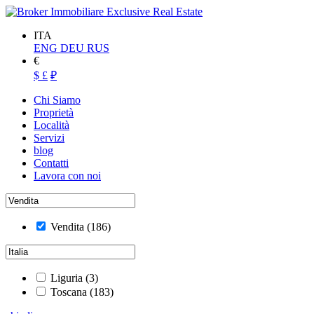
ITA
ENG
DEU
RUS
€
$
£
₽
Chi Siamo
Proprietà
Località
Servizi
blog
Contatti
Lavora con noi
Vendita
(186)
Liguria
(3)
Toscana
(183)