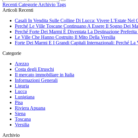
Recenti
Categorie
Archivio
Tags
Articoli Recenti
Casali In Vendita Sulle Colline Di Lucca: Vivere L'Estate Nel
Perché Le Ville Toscane Continuano A Essere Il Sogno Dei Ma
Perché Forte Dei Marmi È Diventata La Destinazione Preferita 
Le Ville Che Hanno Costruito Il Mito Della Versilia
Forte Dei Marmi E I Grandi Capitali Internazionali: Perché La 
Categorie
Arezzo
Costa degli Etruschi
Il mercato immobiliare in Italia
Informazioni Generali
Liguria
Lucca
Lunigiana
Pisa
Riviera Apuana
Siena
Toscana
Versilia
Archivio