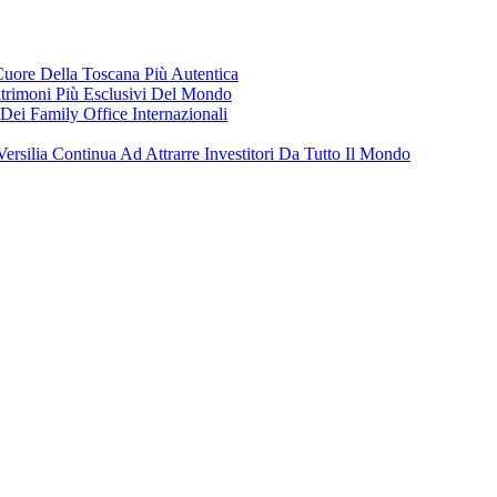
 Cuore Della Toscana Più Autentica
trimoni Più Esclusivi Del Mondo
Dei Family Office Internazionali
Versilia Continua Ad Attrarre Investitori Da Tutto Il Mondo