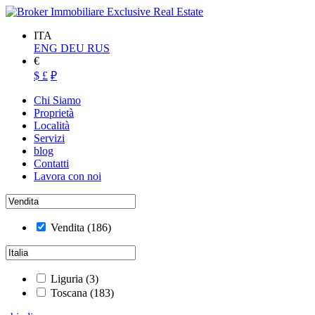
ITA
ENG
DEU
RUS
€
$
£
₽
Chi Siamo
Proprietà
Località
Servizi
blog
Contatti
Lavora con noi
Vendita
(186)
Liguria
(3)
Toscana
(183)