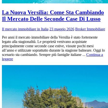
La Nuova Versilia: Come Sta Cambiando
Il Mercato Delle Seconde Case Di Lusso
Il mercato immobiliare in Italia
23 maggio 2026
Broker Immobiliare
Per anni il mercato immobiliare della Versilia è stato fortemente
legato alla stagionalità. Le proprietà venivano acquistate
principalmente come seconde case estive, vissute pochi mesi
all’anno e utilizzate soprattutto durante la stagione balneare. Oggi lo
scenario sta cambiando. Sempre più famiglie italiane ...
Continua a
leggere