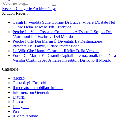
Recenti
Categorie
Archivio
Tags
Articoli Recenti
Casali In Vendita Sulle Colline Di Lucca: Vivere L'Estate Nel
Cuore Della Toscana Più Autentica
Perché Le Ville Toscane Continuano A Essere Il Sogno Dei
Matrimoni Più Esclusivi Del Mondo
Perché Forte Dei Marmi È Diventata La Destinazione
Preferita Dei Family Office Internazionali
Le Ville Che Hanno Costruito Il Mito Della Versilia
Forte Dei Marmi E I Grandi Capitali Internazionali: Perché La
Versilia Continua Ad Attrarre Investitori Da Tutto Il Mondo
Categorie
Arezzo
Costa degli Etruschi
Il mercato immobiliare in Italia
Informazioni Generali
Liguria
Lucca
Lunigiana
Pisa
Riviera Apuana