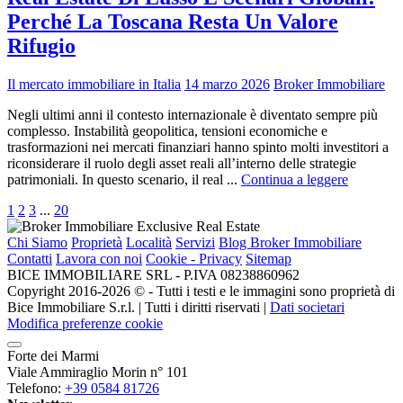
Perché La Toscana Resta Un Valore
Rifugio
Il mercato immobiliare in Italia
14 marzo 2026
Broker Immobiliare
Negli ultimi anni il contesto internazionale è diventato sempre più
complesso. Instabilità geopolitica, tensioni economiche e
trasformazioni nei mercati finanziari hanno spinto molti investitori a
riconsiderare il ruolo degli asset reali all’interno delle strategie
patrimoniali. In questo scenario, il real ...
Continua a leggere
1
2
3
...
20
Chi Siamo
Proprietà
Località
Servizi
Blog Broker Immobiliare
Contatti
Lavora con noi
Cookie - Privacy
Sitemap
BICE IMMOBILIARE SRL - P.IVA 08238860962
Copyright 2016-2026 ©️ - Tutti i testi e le immagini sono proprietà di
Bice Immobiliare S.r.l. | Tutti i diritti riservati |
Dati societari
Modifica preferenze cookie
Forte dei Marmi
Viale Ammiraglio Morin n° 101
Telefono:
+39 0584 81726