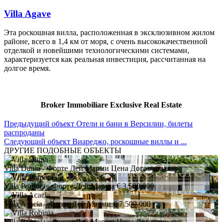
Villa Agave
Эта роскошная вилла, расположенная в эксклюзивном жилом
районе, всего в 1,4 км от моря, с очень высококачественной
отделкой и новейшими технологическими системами,
характеризуется как реальная инвестиция, рассчитанная на
долгое время.
Broker Immobiliare Exclusive Real Estate
Предыдущий объект
Отели и бани в Версилии, билеты
распроданы
Следующий объект
Виареджо, роскошные виллы и ...
ДРУГИЕ ПОДОБНЫЕ ОБЪЕКТЫ
Villa Dunia
- Форте Дей Марми
Цена Договорная
Villa Porpora
- Форте Дей Марми
€ 3.500.000
Villa Acacia
- Форте Дей Марми
€ 7.500.000
Villa Robinia
- Форте Дей Марми
Цена Договорная