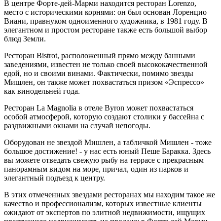
В центре Форте-дей-Марми находится ресторан Lorenzo,
место с историческими корнями: он был основан Лоренцио
Виани, правнуком одноименного художника, в 1981 году. В
элегантном и простом ресторане также есть большой выбор
блюд Земли.
Ресторан Bistrot, расположенный прямо между банными
заведениями, известен не только своей высококачественной
едой, но и своими винами. Фактически, помимо звезды
Мишлен, он также может похвастаться призом «Эспрессо»
как винодельней года.
Ресторан La Magnolia в отеле Byron может похвастаться
особой атмосферой, которую создают столики у бассейна с
раздвижными окнами на случай непогоды.
Оборудован не звездой Мишлен, а табличкой Мишлен - тоже
большое достижение! - у нас есть юный Пеше Баракка. Здесь
вы можете отведать свежую рыбу на террасе с прекрасным
панорамным видом на море, причал, один из парков и
элегантный подъезд к центру.
В этих отмеченных звездами ресторанах мы находим такое же
качество и профессионализм, которых известные клиенты
ожидают от экспертов по элитной недвижимости, ищущих