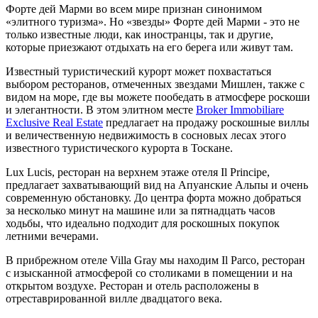
Форте дей Марми во всем мире признан синонимом
«элитного туризма». Но «звезды» Форте дей Марми - это не
только известные люди, как иностранцы, так и другие,
которые приезжают отдыхать на его берега или живут там.
Известный туристический курорт может похвастаться
выбором ресторанов, отмеченных звездами Мишлен, также с
видом на море, где вы можете пообедать в атмосфере роскоши
и элегантности. В этом элитном месте
Broker Immobiliare
Exclusive Real Estate
предлагает на продажу роскошные виллы
и величественную недвижимость в сосновых лесах этого
известного туристического курорта в Тоскане.
Lux Lucis, ресторан на верхнем этаже отеля Il Principe,
предлагает захватывающий вид на Апуанские Альпы и очень
современную обстановку. До центра форта можно добраться
за несколько минут на машине или за пятнадцать часов
ходьбы, что идеально подходит для роскошных покупок
летними вечерами.
В прибрежном отеле Villa Gray мы находим Il Parco, ресторан
с изысканной атмосферой со столиками в помещении и на
открытом воздухе. Ресторан и отель расположены в
отреставрированной вилле двадцатого века.