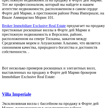
престижную недвижимость на продажу в Форте дей Марми.
Тот же профессионализм, который вы найдете в нашем
агентстве недвижимости, расположенном в самом сердце
Форте дей Марми, в престижном районе Рима Империале, на
Виале Аммираглио Морин 101.
Broker Immobiliare Exclusive Real Estate
предлагает на продажу
престижные роскошные виллы в Форте дей Марми и
престижную недвижимость в Версилии, районе,
расположенном на севере Тосканы, зажатом между
Средиземным морем и Апуанскими Альпами, что является
синонимом качества, природного богатства и достоинств
собственности. .
Вот несколько примеров роскошных и элегантных вилл,
выставленных на продажу в Форте дей Марми брокером
Immobiliare Exclusive Real Estate:
Villa Imperiale
Эксклюзивная вилла с бассейном на продажу в Форте дей
Марми, расположенная в эксклюзивном районе