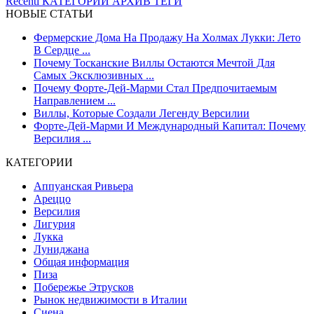
Recenti
КАТЕГОРИИ
АРХИВ
ТЕГИ
НОВЫЕ СТАТЬИ
Фермерские Дома На Продажу На Холмах Лукки: Лето
В Сердце ...
Почему Тосканские Виллы Остаются Мечтой Для
Самых Эксклюзивных ...
Почему Форте-Дей-Марми Стал Предпочитаемым
Направлением ...
Виллы, Которые Создали Легенду Версилии
Форте-Дей-Марми И Международный Капитал: Почему
Версилия ...
КАТЕГОРИИ
Аппуанская Ривьера
Ареццо
Версилия
Лигурия
Лукка
Луниджана
Общая информация
Пиза
Побережье Этрусков
Рынок недвижимости в Италии
Сиена