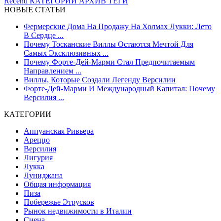
Recenti
КАТЕГОРИИ
АРХИВ
ТЕГИ
НОВЫЕ СТАТЬИ
Фермерские Дома На Продажу На Холмах Лукки: Лето
В Сердце ...
Почему Тосканские Виллы Остаются Мечтой Для
Самых Эксклюзивных ...
Почему Форте-Дей-Марми Стал Предпочитаемым
Направлением ...
Виллы, Которые Создали Легенду Версилии
Форте-Дей-Марми И Международный Капитал: Почему
Версилия ...
КАТЕГОРИИ
Аппуанская Ривьера
Ареццо
Версилия
Лигурия
Лукка
Луниджана
Общая информация
Пиза
Побережье Этрусков
Рынок недвижимости в Италии
Сиена