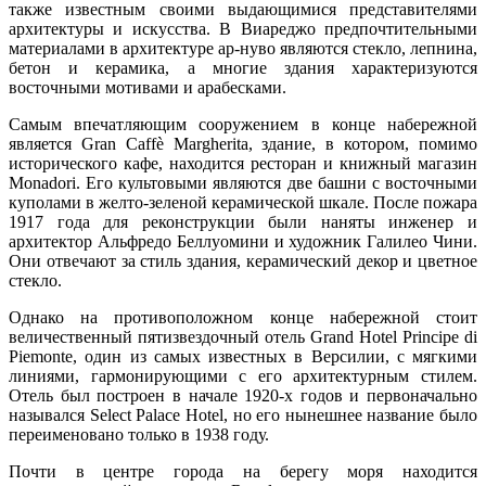
также известным своими выдающимися представителями
архитектуры и искусства. В Виареджо предпочтительными
материалами в архитектуре ар-нуво являются стекло, лепнина,
бетон и керамика, а многие здания характеризуются
восточными мотивами и арабесками.
Самым впечатляющим сооружением в конце набережной
является Gran Caffè Margherita, здание, в котором, помимо
исторического кафе, находится ресторан и книжный магазин
Monadori. Его культовыми являются две башни с восточными
куполами в желто-зеленой керамической шкале. После пожара
1917 года для реконструкции были наняты инженер и
архитектор Альфредо Беллуомини и художник Галилео Чини.
Они отвечают за стиль здания, керамический декор и цветное
стекло.
Однако на противоположном конце набережной стоит
величественный пятизвездочный отель Grand Hotel Principe di
Piemonte, один из самых известных в Версилии, с мягкими
линиями, гармонирующими с его архитектурным стилем.
Отель был построен в начале 1920-х годов и первоначально
назывался Select Palace Hotel, но его нынешнее название было
переименовано только в 1938 году.
Почти в центре города на берегу моря находится