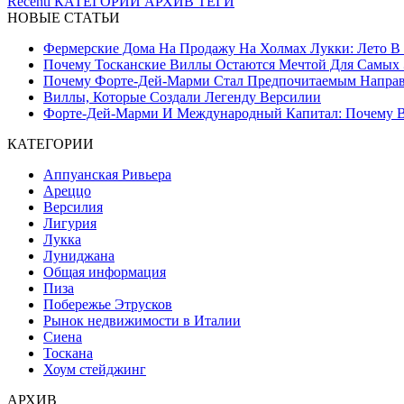
Recenti
КАТЕГОРИИ
АРХИВ
ТЕГИ
НОВЫЕ СТАТЬИ
Фермерские Дома На Продажу На Холмах Лукки: Лето В С
Почему Тосканские Виллы Остаются Мечтой Для Самых 
Почему Форте-Дей-Марми Стал Предпочитаемым Направл
Виллы, Которые Создали Легенду Версилии
Форте-Дей-Марми И Международный Капитал: Почему Ве
КАТЕГОРИИ
Аппуанская Ривьера
Ареццо
Версилия
Лигурия
Лукка
Луниджана
Общая информация
Пиза
Побережье Этрусков
Рынок недвижимости в Италии
Сиена
Тоскана
Хоум стейджинг
АРХИВ