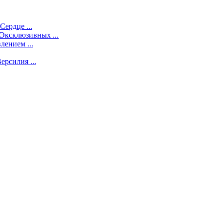
ердце ...
Эксклюзивных ...
ением ...
рсилия ...