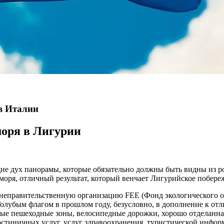
 в Италии
моря в Лигурии
щие дух панорамы, которые обязательно должны быть видны из
 моря, отличный результат, который венчает Лигурийское побер
неправительственную организацию FEE (Фонд экологического об
лубым флагом в прошлом году, безусловно, в дополнение к отлич
ые пешеходные зоны, велосипедные дорожки, хорошо отделанная 
 гостиничных услуг, услуг здравоохранения, туристической инф