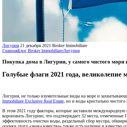
Лигурия
21 декабря 2021
Broker Immobiliare
Главная
Блог Broker Immobiliare
Лигурия
Покупка дома в Лигурии, у самого чистого моря
Голубые флаги 2021 года, великолепие 
Лигурия, не только изумительные виды на море и захватываю
Immobiliare Exclusive Real Estate
, но и воды кристально чистого
В этом 2021 году факторы, которые заставили международную 
короновать Лигурию, что подтверждает 32 места, отмеченные Го
эффективность очистки воды, раздельный сбор мусора, обширн
оценки этого «знака качества» также есть наличие и качество