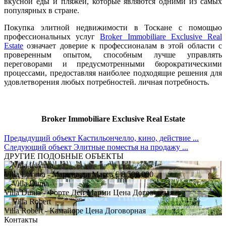
вкусной еды и пляжей, которые являются одними из самых
популярных в стране.
Покупка элитной недвижимости в Тоскане с помощью
профессиональных услуг
Broker Immobiliare Exclusive Real
Estate
означает доверие к профессионалам в этой области с
проверенным опытом, способным лучше управлять
переговорами и предусмотренными бюрократическими
процессами, предоставляя наиболее подходящие решения для
удовлетворения любых потребностей. личная потребность.
Broker Immobiliare Exclusive Real Estate
Предыдущий объект
Кастильончелло, кино, действие ...
Следующий объект
Элитные поместья на продажу ...
ДРУГИЕ ПОДОБНЫЕ ОБЪЕКТЫ
Villa Lavinia
- Марина ди Масса
€ 8.500.000
Villa Dunia
- Форте Дей Марми
Цена Договорная
Villa Robert
- Камайоре
Цена Договорная
Контакты