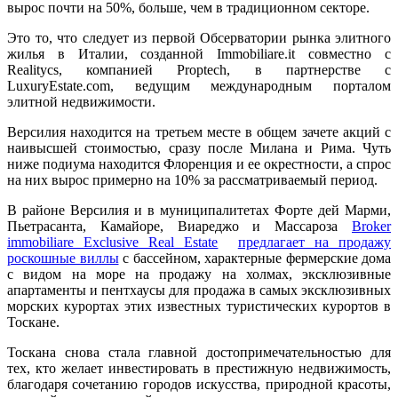
вырос почти на 50%, больше, чем в традиционном секторе.
Это то, что следует из первой Обсерватории рынка элитного
жилья в Италии, созданной Immobiliare.it совместно с
Realitycs, компанией Proptech, в партнерстве с
LuxuryEstate.com, ведущим международным порталом
элитной недвижимости.
Версилия находится на третьем месте в общем зачете акций с
наивысшей стоимостью, сразу после Милана и Рима. Чуть
ниже подиума находится Флоренция и ее окрестности, а спрос
на них вырос примерно на 10% за рассматриваемый период.
В районе Версилия и в муниципалитетах Форте дей Марми,
Пьетрасанта, Камайоре, Виареджо и Массароза
Broker
immobiliare Exclusive Real Estate
предлагает на продажу
роскошные виллы
с бассейном, характерные фермерские дома
с видом на море на продажу на холмах, эксклюзивные
апартаменты и пентхаусы для продажа в самых эксклюзивных
морских курортах этих известных туристических курортов в
Тоскане.
Тоскана снова стала главной достопримечательностью для
тех, кто желает инвестировать в престижную недвижимость,
благодаря сочетанию городов искусства, природной красоты,