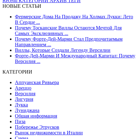
Recenti
КАТЕГОРИИ
АРХИВ
ТЕГИ
НОВЫЕ СТАТЬИ
Фермерские Дома На Продажу На Холмах Лукки: Лето
В Сердце ...
Почему Тосканские Виллы Остаются Мечтой Для
Самых Эксклюзивных ...
Почему Форте-Дей-Марми Стал Предпочитаемым
Направлением ...
Виллы, Которые Создали Легенду Версилии
Форте-Дей-Марми И Международный Капитал: Почему
Версилия ...
КАТЕГОРИИ
Аппуанская Ривьера
Ареццо
Версилия
Лигурия
Лукка
Луниджана
Общая информация
Пиза
Побережье Этрусков
Рынок недвижимости в Италии
Сиена