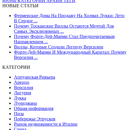
Recenti
КАТЕГОРИИ
АРХИВ
ТЕГИ
НОВЫЕ СТАТЬИ
Фермерские Дома На Продажу На Холмах Лукки: Лето
В Сердце ...
Почему Тосканские Виллы Остаются Мечтой Для
Самых Эксклюзивных ...
Почему Форте-Дей-Марми Стал Предпочитаемым
Направлением ...
Виллы, Которые Создали Легенду Версилии
Форте-Дей-Марми И Международный Капитал: Почему
Версилия ...
КАТЕГОРИИ
Аппуанская Ривьера
Ареццо
Версилия
Лигурия
Лукка
Луниджана
Общая информация
Пиза
Побережье Этрусков
Рынок недвижимости в Италии
Сиена