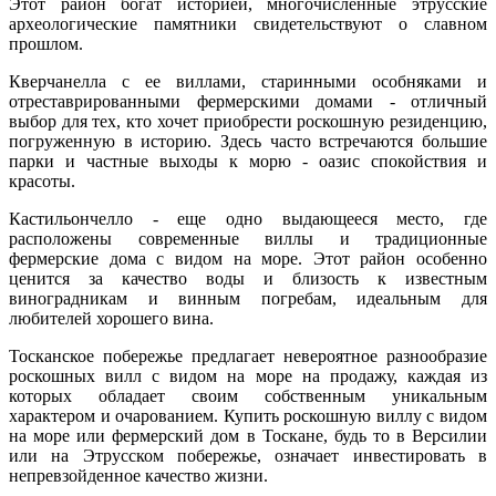
Этот район богат историей, многочисленные этрусские
археологические памятники свидетельствуют о славном
прошлом.
Кверчанелла с ее виллами, старинными особняками и
отреставрированными фермерскими домами - отличный
выбор для тех, кто хочет приобрести роскошную резиденцию,
погруженную в историю. Здесь часто встречаются большие
парки и частные выходы к морю - оазис спокойствия и
красоты.
Кастильончелло - еще одно выдающееся место, где
расположены современные виллы и традиционные
фермерские дома с видом на море. Этот район особенно
ценится за качество воды и близость к известным
виноградникам и винным погребам, идеальным для
любителей хорошего вина.
Тосканское побережье предлагает невероятное разнообразие
роскошных вилл с видом на море на продажу, каждая из
которых обладает своим собственным уникальным
характером и очарованием. Купить роскошную виллу с видом
на море или фермерский дом в Тоскане, будь то в Версилии
или на Этрусском побережье, означает инвестировать в
непревзойденное качество жизни.