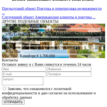
Предыдущий объект
Покупка и перепродажа недвижимости
...
Следующий объект
Американские клиенты и покупка ...
ДРУГИЕ ПОДОБНЫЕ ОБЪЕКТЫ
Villa Melograno
- Массароза
€ 1.950.000
Villa Longello
- Кверчанелла
Цена Договорная
Villa Acacia
- Форте Дей Марми
€ 7.500.000
Villa Tina
- Камайоре
€ 1.700.000
Контакты
Оставьте заявку и с Вами свяжутся в течении 24 часов
Заявляю, что ознакомился с политикой
конфиденциальности и даю согласие на использование и
обработку данных