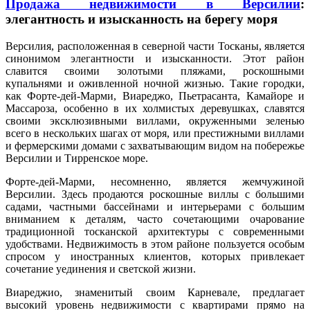
Продажа недвижимости в Версилии
:
элегантность и изысканность на берегу моря
Версилия, расположенная в северной части Тосканы, является
синонимом элегантности и изысканности. Этот район
славится своими золотыми пляжами, роскошными
купальнями и оживленной ночной жизнью. Такие городки,
как Форте-дей-Марми, Виареджо, Пьетрасанта, Камайоре и
Массароза, особенно в их холмистых деревушках, славятся
своими эксклюзивными виллами, окруженными зеленью
всего в нескольких шагах от моря, или престижными виллами
и фермерскими домами с захватывающим видом на побережье
Версилии и Тирренское море.
Форте-дей-Марми, несомненно, является жемчужиной
Версилии. Здесь продаются роскошные виллы с большими
садами, частными бассейнами и интерьерами с большим
вниманием к деталям, часто сочетающими очарование
традиционной тосканской архитектуры с современными
удобствами. Недвижимость в этом районе пользуется особым
спросом у иностранных клиентов, которых привлекает
сочетание уединения и светской жизни.
Виареджио, знаменитый своим Карневале, предлагает
высокий уровень недвижимости с квартирами прямо на