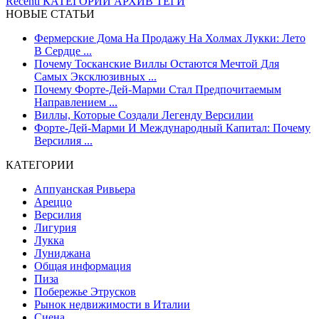
Recenti
КАТЕГОРИИ
АРХИВ
ТЕГИ
НОВЫЕ СТАТЬИ
Фермерские Дома На Продажу На Холмах Лукки: Лето
В Сердце ...
Почему Тосканские Виллы Остаются Мечтой Для
Самых Эксклюзивных ...
Почему Форте-Дей-Марми Стал Предпочитаемым
Направлением ...
Виллы, Которые Создали Легенду Версилии
Форте-Дей-Марми И Международный Капитал: Почему
Версилия ...
КАТЕГОРИИ
Аппуанская Ривьера
Ареццо
Версилия
Лигурия
Лукка
Луниджана
Общая информация
Пиза
Побережье Этрусков
Рынок недвижимости в Италии
Сиена