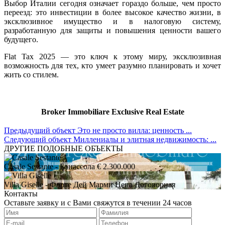
Выбор Италии сегодня означает гораздо больше, чем просто
переезд: это инвестиции в более высокое качество жизни, в
эксклюзивное имущество и в налоговую систему,
разработанную для защиты и повышения ценности вашего
будущего.
Flat Tax 2025 — это ключ к этому миру, эксклюзивная
возможность для тех, кто умеет разумно планировать и хочет
жить со стилем.
Broker Immobiliare Exclusive Real Estate
Предыдущий объект
Это не просто вилла: ценность ...
Следующий объект
Миллениалы и элитная недвижимость: ...
ДРУГИЕ ПОДОБНЫЕ ОБЪЕКТЫ
Casale Sestante
- Бонассола
€ 2.300.000
Villa Giselle
- Форте Дей Марми
Цена Договорная
Контакты
Оставьте заявку и с Вами свяжутся в течении 24 часов