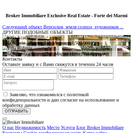
Broker Immobiliare Exclusive Real Estate - Forte dei Marmi
Следующий объект
Версилия, земля солнца, художников ...
ДРУГИЕ ПОДОБНЫЕ ОБЪЕКТЫ
Villa Acacia
- Форте Дей Марми
€ 7.500.000
Villa Robinia
- Форте Дей Марми
Цена Договорная
Контакты
Оставьте заявку и с Вами свяжутся в течении 24 часов
Заявляю, что ознакомился с политикой
конфиденциальности и даю согласие на использование и
обработку данных
О нас
Недвижимость
Место
Услуги
Блог Broker Immobiliare
Контакты
Cookie-конфиденциальность
Карта сайта