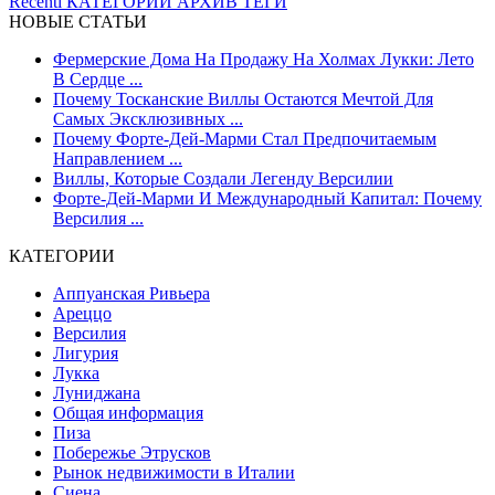
Recenti
КАТЕГОРИИ
АРХИВ
ТЕГИ
НОВЫЕ СТАТЬИ
Фермерские Дома На Продажу На Холмах Лукки: Лето
В Сердце ...
Почему Тосканские Виллы Остаются Мечтой Для
Самых Эксклюзивных ...
Почему Форте-Дей-Марми Стал Предпочитаемым
Направлением ...
Виллы, Которые Создали Легенду Версилии
Форте-Дей-Марми И Международный Капитал: Почему
Версилия ...
КАТЕГОРИИ
Аппуанская Ривьера
Ареццо
Версилия
Лигурия
Лукка
Луниджана
Общая информация
Пиза
Побережье Этрусков
Рынок недвижимости в Италии
Сиена