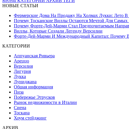
Recenti
КАТЕГОРИИ
АРХИВ
ТЕГИ
НОВЫЕ СТАТЬИ
Фермерские Дома На Продажу На Холмах Лукки: Лето В С
Почему Тосканские Виллы Остаются Мечтой Для Самых 
Почему Форте-Дей-Марми Стал Предпочитаемым Направл
Виллы, Которые Создали Легенду Версилии
Форте-Дей-Марми И Международный Капитал: Почему Ве
КАТЕГОРИИ
Аппуанская Ривьера
Ареццо
Версилия
Лигурия
Лукка
Луниджана
Общая информация
Пиза
Побережье Этрусков
Рынок недвижимости в Италии
Сиена
Тоскана
Хоум стейджинг
АРХИВ