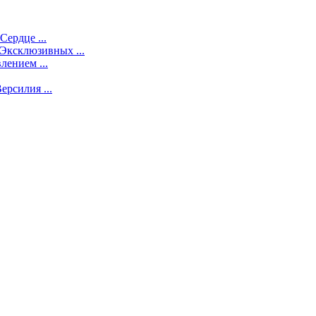
ердце ...
Эксклюзивных ...
ением ...
рсилия ...