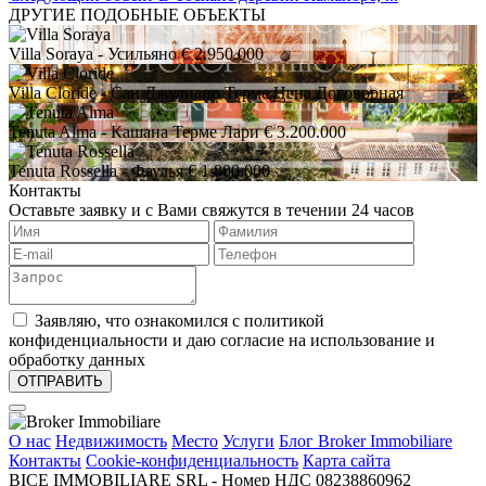
ДРУГИЕ ПОДОБНЫЕ ОБЪЕКТЫ
Villa Soraya
- Усильяно
€ 2.950.000
Villa Cloride
- Сан Джулиано Терме
Цена Договорная
Tenuta Alma
- Кашана Терме Лари
€ 3.200.000
Tenuta Rossella
- Фаулья
€ 1.800.000
Контакты
Оставьте заявку и с Вами свяжутся в течении 24 часов
Заявляю, что ознакомился с политикой
конфиденциальности и даю согласие на использование и
обработку данных
О нас
Недвижимость
Место
Услуги
Блог Broker Immobiliare
Контакты
Cookie-конфиденциальность
Карта сайта
BICE IMMOBILIARE SRL - Номер НДС 08238860962