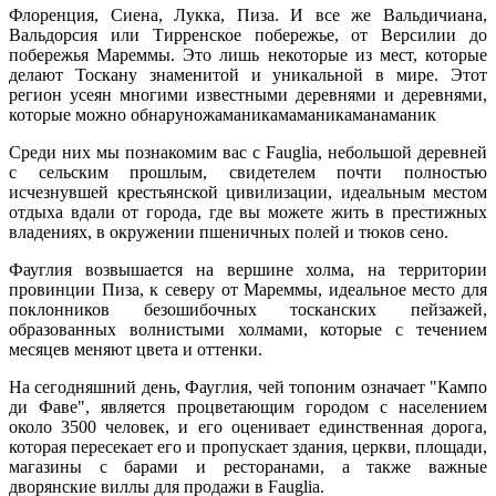
Флоренция, Сиена, Лукка, Пиза.
И все же Вальдичиана,
Вальдорсия или Тирренское побережье, от Версилии до
побережья Мареммы.
Это лишь некоторые из мест, которые
делают Тоскану знаменитой и уникальной в мире.
Этот
регион усеян многими известными деревнями и деревнями,
которые можно обнаруножаманикамаманикаманаманик
Среди них мы познакомим вас с Fauglia, небольшой деревней
с сельским прошлым, свидетелем почти полностью
исчезнувшей крестьянской цивилизации, идеальным местом
отдыха вдали от города, где вы можете жить в престижных
владениях, в окружении пшеничных полей и тюков сено.
Фауглия возвышается на вершине холма, на территории
провинции Пиза, к северу от Мареммы, идеальное место для
поклонников безошибочных тосканских пейзажей,
образованных волнистыми холмами, которые с течением
месяцев меняют цвета и оттенки.
На сегодняшний день, Фауглия, чей топоним означает "Кампо
ди Фаве", является процветающим городом с населением
около 3500 человек, и его оценивает единственная дорога,
которая пересекает его и пропускает здания, церкви, площади,
магазины с барами и ресторанами, а также важные
дворянские виллы для продажи в Fauglia.