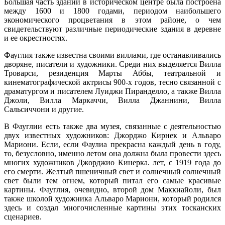
Большая часть зданий в историческом центре была построена
между 1600 и 1800 годами, периодом наибольшего
экономического процветания в этом районе, о чем
свидетельствуют различные периодические здания в деревне
и ее окрестностях.
Фауглия также известна своими виллами, где останавливались
дворяне, писатели и художники. Среди них выделяется Вилла
Троварси, резиденция Марты Аббы, театральной и
кинематографической актрисы 900-х годов, тесно связанной с
драматургом и писателем Луиджи Пиранделло, а также Вилла
Джоли, Вилла Маркаччи, Вилла Джаннини, Вилла
Сальсиччони и другие.
В Фауглии есть также два музея, связанные с деятельностью
двух известных художников: Джорджо Кирнек и Альваро
Мариони. Если, если Фаулиа прекрасна каждый день в году,
то, безусловно, именно летом она должна была провести здесь
многих художников Джорджио Кинерка. лет, с 1919 года до
его смерти. Желтый пшеничный свет и солнечный солнечный
свет были тем огнем, который питал его самые красивые
картины. Фауглия, очевидно, второй дом Маккиайоли, был
также школой художника Альваро Мариони, который родился
здесь и создал многочисленные картины этих тосканских
сценариев.