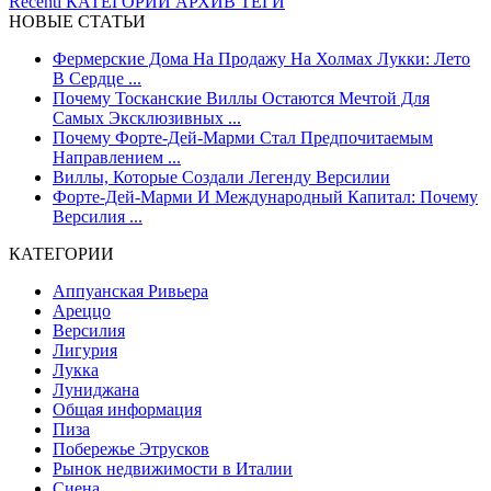
Recenti
КАТЕГОРИИ
АРХИВ
ТЕГИ
НОВЫЕ СТАТЬИ
Фермерские Дома На Продажу На Холмах Лукки: Лето
В Сердце ...
Почему Тосканские Виллы Остаются Мечтой Для
Самых Эксклюзивных ...
Почему Форте-Дей-Марми Стал Предпочитаемым
Направлением ...
Виллы, Которые Создали Легенду Версилии
Форте-Дей-Марми И Международный Капитал: Почему
Версилия ...
КАТЕГОРИИ
Аппуанская Ривьера
Ареццо
Версилия
Лигурия
Лукка
Луниджана
Общая информация
Пиза
Побережье Этрусков
Рынок недвижимости в Италии
Сиена