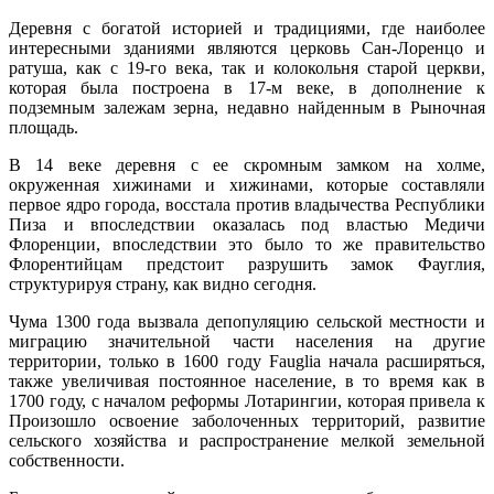
Деревня с богатой историей и традициями, где наиболее
интересными зданиями являются церковь Сан-Лоренцо и
ратуша, как с 19-го века, так и колокольня старой церкви,
которая была построена в 17-м веке, в дополнение к
подземным залежам зерна, недавно найденным в Рыночная
площадь.
В 14 веке деревня с ее скромным замком на холме,
окруженная хижинами и хижинами, которые составляли
первое ядро ​​города, восстала против владычества Республики
Пиза и впоследствии оказалась под властью Медичи
Флоренции, впоследствии это было то же правительство
Флорентийцам предстоит разрушить замок Фауглия,
структурируя страну, как видно сегодня.
Чума 1300 года вызвала депопуляцию сельской местности и
миграцию значительной части населения на другие
территории, только в 1600 году Fauglia начала расширяться,
также увеличивая постоянное население, в то время как в
1700 году, с началом реформы Лотарингии, которая привела к
Произошло освоение заболоченных территорий, развитие
сельского хозяйства и распространение мелкой земельной
собственности.