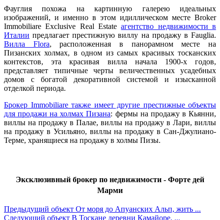
Фауглия похожа на картинную галерею идеальных
изображений, и именно в этом идиллическом месте Broker
Immobiliare Exclusive Real Estate
агентство недвижимости в
Италии
предлагает престижную виллу на продажу в Fauglia.
Вилла Flora
, расположенная в панорамном месте на
Пизанских холмах, в одном из самых красивых тосканских
контекстов, эта красивая вилла начала 1900-х годов,
представляет типичные черты величественных усадебных
домов с богатой декоративной системой и изысканной
отделкой периода.
Брокер Immobiliare также имеет другие престижные объекты
для продажи на холмах Пизана
: фермы на продажу в Кьянни,
виллы на продажу в Палае, виллы на продажу в Лари, виллы
на продажу в Усильяно, виллы на продажу в Сан-Джулиано-
Терме, хранящиеся на продажу в холмы Пизы.
Эксклюзивный брокер по недвижимости - Форте дей
Марми
Предыдущий объект
От моря до Апуанских Альп, жить ...
Следующий объект
В Тоскане деревни Камайоре, ...