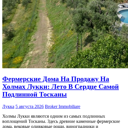
Фермерские Дома На Продажу На
Холмах Лукки: Лето В Сердце Самой
Подлинной Тосканы
Лукка
5 августа 2026
Broker Immobiliare
Холмы Лукки являются одним из самых подлинных
воплощений Тосканы. Здесь древние каменные фермерские
дома, вековые оливковые рощи, виноградники и