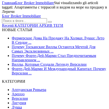
Главная
Блог Broker Immobiliare
Stai visualizzando gli articoli
taggati: Апартаменты с террасой и видом на море на продажу в
Леричи
Блог Broker Immobiliare
Recenti
КАТЕГОРИИ
АРХИВ
ТЕГИ
НОВЫЕ СТАТЬИ
Фермерские Дома На Продажу На Холмах Лукки: Лето
В Сердце ...
Почему Тосканские Виллы Остаются Мечтой Для
Самых Эксклюзивных ...
Почему Форте-Дей-Марми Стал Предпочитаемым
Направлением ...
Виллы, Которые Создали Легенду Версилии
Форте-Дей-Марми И Международный Капитал: Почему
Версилия ...
КАТЕГОРИИ
Аппуанская Ривьера
Ареццо
Версилия
Лигурия
Лукка