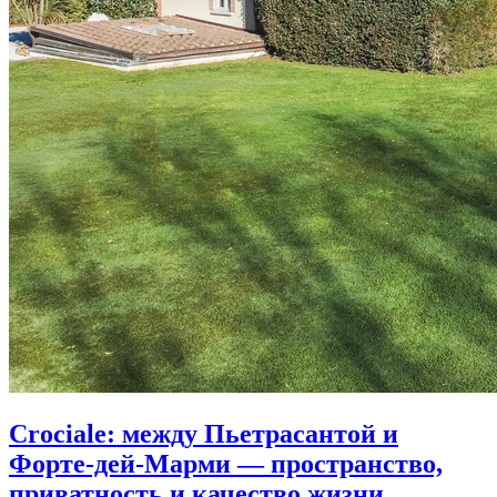
Crociale: между Пьетрасантой и
Форте-дей-Марми — пространство,
приватность и качество жизни