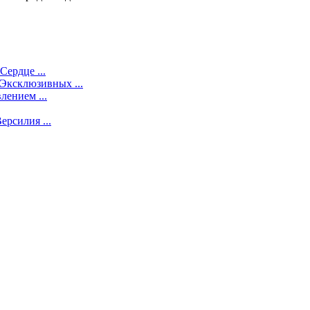
ердце ...
Эксклюзивных ...
ением ...
рсилия ...