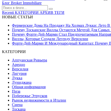
Блог Broker Immobiliare
Recenti
КАТЕГОРИИ
АРХИВ
ТЕГИ
НОВЫЕ СТАТЬИ
Фермерские Дома На Продажу На Холмах Лукки: Лето В С
Почему Тосканские Виллы Остаются Мечтой Для Самых 
Почему Форте-Дей-Марми Стал Предпочитаемым Направл
Виллы, Которые Создали Легенду Версилии
Форте-Дей-Марми И Международный Капитал: Почему Ве
КАТЕГОРИИ
Аппуанская Ривьера
Ареццо
Версилия
Лигурия
Лукка
Луниджана
Общая информация
Пиза
Побережье Этрусков
Рынок недвижимости в Италии
Сиена
Тоскана