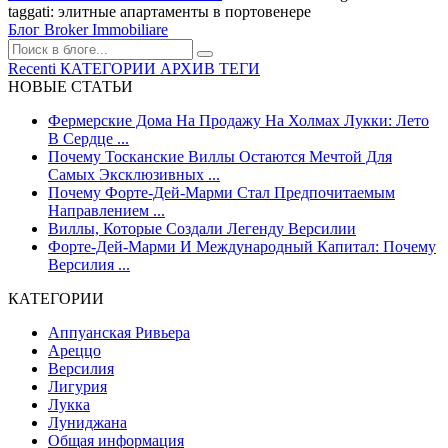
taggati: элитные апартаменты в портовенере
Блог Broker Immobiliare
Recenti
КАТЕГОРИИ
АРХИВ
ТЕГИ
НОВЫЕ СТАТЬИ
Фермерские Дома На Продажу На Холмах Лукки: Лето
В Сердце ...
Почему Тосканские Виллы Остаются Мечтой Для
Самых Эксклюзивных ...
Почему Форте-Дей-Марми Стал Предпочитаемым
Направлением ...
Виллы, Которые Создали Легенду Версилии
Форте-Дей-Марми И Международный Капитал: Почему
Версилия ...
КАТЕГОРИИ
Аппуанская Ривьера
Ареццо
Версилия
Лигурия
Лукка
Луниджана
Общая информация