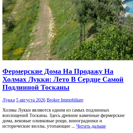
Фермерские Дома На Продажу На
Холмах Лукки: Лето В Сердце Самой
Подлинной Тосканы
Лукка
5 августа 2026
Broker Immobiliare
Холмы Лукки являются одним из самых подлинных
воплощений Тосканы. Здесь древние каменные фермерские
дома, вековые оливковые рощи, виноградники и
исторические виллы, утопающие ...
Читать дальше