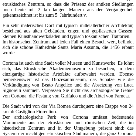
etruskisches Zentrum, so dass die Präsenz der antiken Siedlungen
noch heute mit 2 km langen Mauern aus der Vergangenheit
gekennzeichnet ist bis zum 5. Jahrhundert v.
Ein sehr malerisches Dorf mit typisch mittelalterlicher Architektur,
bestehend aus alten Gebäuden, engen und gepflasterten Gassen,
kleinen Kunsthandwerksläden und typisch toskanischen Trattorien.
Im historischen Zentrum, auf jeden Fall einen Besuch wert, befindet
sich die schöne Kathedrale Santa Maria Assunta, die 1456 erbaut
wurde.
Cortona ist auch eine Stadt voller Museen und Kunstwerke. Es lohnt
sich, das Etruskische Akademiemuseum zu besuchen, in dem
einzigartige historische Artefakte aufbewahrt werden. Ebenso
bemerkenswert ist das Diözesanmuseum, das Schätze wie die
Verkündigung von Beato Angelico und die Absetzung von Luca
Signorelli sammelt. Verpassen Sie nicht das archäologische Gebiet
von Cortona, die Festung von Girifalco und die Abtei von Farneta.
Die Stadt wird von der Via Romea durchquert: eine Etappe von 24
km ab Castiglion Fiorentino.
Der archäologische Park von Cortona umfasst bedeutende
Monumente aus der etruskischen und römischen Zeit, die im
historischen Zentrum und in der Umgebung präsent sind: das
System der mächtigen etruskischen Stadtmauern, die ganz Cortona