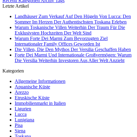
Recenti
Kategorien
Archiv
Tags
Letzte Artikel
Landhäuser Zum Verkauf Auf Den Hügeln Von Lucca: Den
Sommer Im Herzen Der Authentischsten Toskana Erleben
Warum Toskanische Villen Weiterhin Der Traum Für Die
Exklusivsten Hochzeiten Der Welt Sind
Warum Forte Dei Marmi Zum Bevorzugten Ziel
Internationaler Family Offices Geworden Ist
Die Villen, Die Den Mythos Der Versilia Geschaffen Haben
Forte Dei Marmi Und Internationale Großvermögen: Warum
Die Versilia Weiterhin Investoren Aus Aller Welt Anzieht
Kategorien
Allgemeine Informationen
Apuanische Küste
Arezzo
Etruskische Küste
Immobilienmarkt in Italien
Ligurien
Lucca
Lunigiana
Pisa
Siena
Toskana