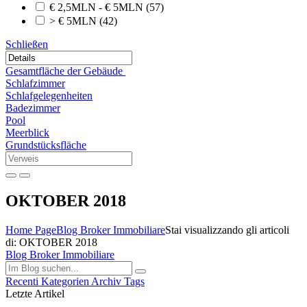
€ 2,5MLN - € 5MLN
(57)
> € 5MLN
(42)
Schließen
Gesamtfläche der Gebäude
Schlafzimmer
Schlafgelegenheiten
Badezimmer
Pool
Meerblick
Grundstücksfläche
OKTOBER 2018
Home Page
Blog Broker Immobiliare
Stai visualizzando gli articoli
di: OKTOBER 2018
Blog Broker Immobiliare
Recenti
Kategorien
Archiv
Tags
Letzte Artikel