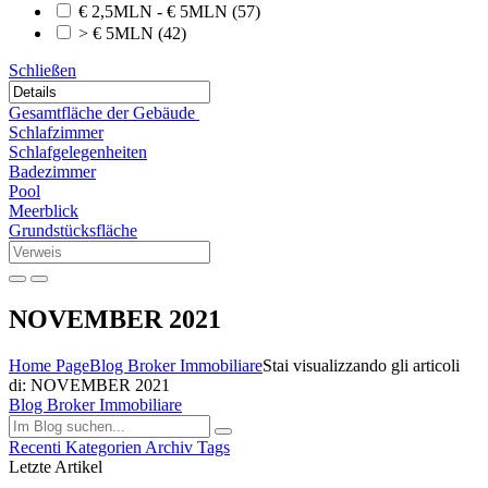
€ 2,5MLN - € 5MLN
(57)
> € 5MLN
(42)
Schließen
Gesamtfläche der Gebäude
Schlafzimmer
Schlafgelegenheiten
Badezimmer
Pool
Meerblick
Grundstücksfläche
NOVEMBER 2021
Home Page
Blog Broker Immobiliare
Stai visualizzando gli articoli
di: NOVEMBER 2021
Blog Broker Immobiliare
Recenti
Kategorien
Archiv
Tags
Letzte Artikel