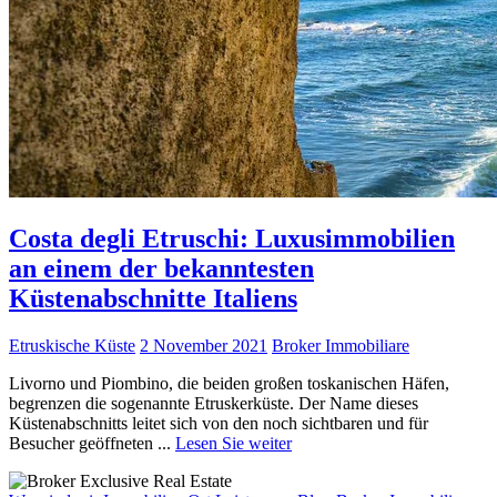
Costa degli Etruschi: Luxusimmobilien
an einem der bekanntesten
Küstenabschnitte Italiens
Etruskische Küste
2 November 2021
Broker Immobiliare
Livorno und Piombino, die beiden großen toskanischen Häfen,
begrenzen die sogenannte Etruskerküste. Der Name dieses
Küstenabschnitts leitet sich von den noch sichtbaren und für
Besucher geöffneten ...
Lesen Sie weiter