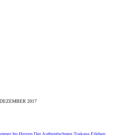
i di: DEZEMBER 2017
mer Im Herzen Der Authentischsten Toskana Erleben