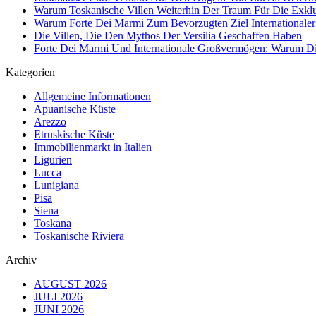
Warum Toskanische Villen Weiterhin Der Traum Für Die Exklu
Warum Forte Dei Marmi Zum Bevorzugten Ziel Internationaler
Die Villen, Die Den Mythos Der Versilia Geschaffen Haben
Forte Dei Marmi Und Internationale Großvermögen: Warum Die 
Kategorien
Allgemeine Informationen
Apuanische Küste
Arezzo
Etruskische Küste
Immobilienmarkt in Italien
Ligurien
Lucca
Lunigiana
Pisa
Siena
Toskana
Toskanische Riviera
Archiv
AUGUST 2026
JULI 2026
JUNI 2026