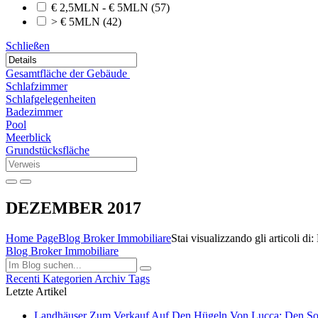
€ 2,5MLN - € 5MLN
(57)
> € 5MLN
(42)
Schließen
Gesamtfläche der Gebäude
Schlafzimmer
Schlafgelegenheiten
Badezimmer
Pool
Meerblick
Grundstücksfläche
DEZEMBER 2017
Home Page
Blog Broker Immobiliare
Stai visualizzando gli articol
Blog Broker Immobiliare
Recenti
Kategorien
Archiv
Tags
Letzte Artikel
Landhäuser Zum Verkauf Auf Den Hügeln Von Lucca: Den Som