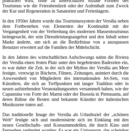
praktiziert wird, ohne zu unterschätzen soziale Formen des
Tourismus wie die Feierabendzeit oder der Aufenthalt zum Zweck
der Kur und Regeneration in Sanatorien und Ferienlagern.
In den 1950er Jahren wurde das Tourismussystem der Versilia neben
dem Fortbestehen von Elementen der Kontinuität mit der
Vergangenheit von der Verbreitung des modernen Massentourismus
heimgesucht, der sein Dienstleistungsangebot und den Inhalt seiner
Marke änderte, um sich an die Bedürfnisse von a anzupassen
Benutzer erweitert auf die Familien der Mittelschicht.
In den Jahren des wirtschaftlichen Aufschwungs nahm die Riviera
der Versilia einen festen Platz unter den begehrtesten Badeorten ein,
es war daher die Zeit, in der sich der Mythos der Versilia am Meer
festigte, verewigt in Büchern, Filmen, Zeitungen, animiert durch die
Anwesenheit von Mitgliedern des internationalen Jet-Sets, von
Künstlern, die sich an Treffpunkten mit langer Tradition oder in
neuen aufstrebenden Veranstaltungsorten versammelt haben, wie der
Capannina von Forte dei Marmi oder der Bussola in Pietrasanta, auf
deren Bühne die Besten sind bekannte Künstler der italienischen
Musikszene traten auf.
Das traditionelle Image der Versilia als Urlaubsziel der „schönen
Welt“ festigte sich und modernisierte sich im Einklang mit den
neuen Gesellschafts- und Konsummodellen, die durch Kino und
Fernsehen verbreitet wurden: Es war ein Universum, das scheinbar