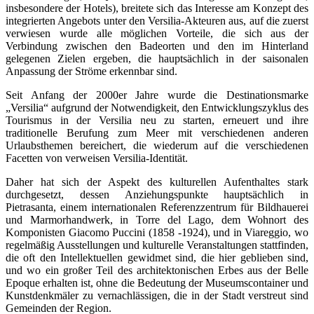
insbesondere der Hotels), breitete sich das Interesse am Konzept des
integrierten Angebots unter den Versilia-Akteuren aus, auf die zuerst
verwiesen wurde alle möglichen Vorteile, die sich aus der
Verbindung zwischen den Badeorten und den im Hinterland
gelegenen Zielen ergeben, die hauptsächlich in der saisonalen
Anpassung der Ströme erkennbar sind.
Seit Anfang der 2000er Jahre wurde die Destinationsmarke
„Versilia“ aufgrund der Notwendigkeit, den Entwicklungszyklus des
Tourismus in der Versilia neu zu starten, erneuert und ihre
traditionelle Berufung zum Meer mit verschiedenen anderen
Urlaubsthemen bereichert, die wiederum auf die verschiedenen
Facetten von verweisen Versilia-Identität.
Daher hat sich der Aspekt des kulturellen Aufenthaltes stark
durchgesetzt, dessen Anziehungspunkte hauptsächlich in
Pietrasanta, einem internationalen Referenzzentrum für Bildhauerei
und Marmorhandwerk, in Torre del Lago, dem Wohnort des
Komponisten Giacomo Puccini (1858 -1924), und in Viareggio, wo
regelmäßig Ausstellungen und kulturelle Veranstaltungen stattfinden,
die oft den Intellektuellen gewidmet sind, die hier geblieben sind,
und wo ein großer Teil des architektonischen Erbes aus der Belle
Epoque erhalten ist, ohne die Bedeutung der Museumscontainer und
Kunstdenkmäler zu vernachlässigen, die in der Stadt verstreut sind
Gemeinden der Region.