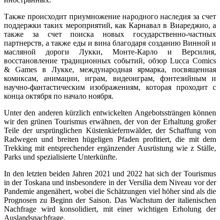
Также происходит приумножение народного наследия за счет
поддержки таких мероприятий, как Карнавал в Виареджио, а
также за счет поиска новых государственно-частных
партнерств, а также еды и вина благодаря созданию Винной и
масляной дороги Лукки, Монте-Карло и Версилия,
восстановление традиционных событий, обзор Lucca Comics
& Games в Лукке, международная ярмарка, посвященная
комиксам, анимации, играм, видеоиграм, фэнтезийным и
научно-фантастическим изображениям, которая проходит с
конца октября по начало ноября.
Unter den anderen kürzlich entwickelten Angebotssträngen können
wir den grünen Tourismus erwähnen, der von der Erhaltung großer
Teile der ursprünglichen Küstenkiefernwälder, der Schaffung von
Radwegen und breiten hügeligen Pfaden profitiert, die mit dem
Trekking mit entsprechender ergänzender Ausrüstung wie z Ställe,
Parks und spezialisierte Unterkünfte.
In den letzten beiden Jahren 2021 und 2022 hat sich der Tourismus
in der Toskana und insbesondere in der Versilia dem Niveau vor der
Pandemie angenähert, wobei die Schätzungen viel höher sind als die
Prognosen zu Beginn der Saison. Das Wachstum der italienischen
Nachfrage wird konsolidiert, mit einer wichtigen Erholung der
Auslandsnachfrage.