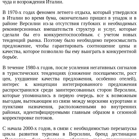
чуда и возрождения Италии.
В 1970-х годах феномен летнего отдыха, который утвердился
в Италии во время бума, окончательно пришел в упадок и в
районе Версилии из-за отсутствия глубоких и необходимых
реконверсионных вмешательств структур и услуг, которые
сделали бы его конкурентоспособным. с учетом новых
тенденций рынка. Поэтому было необходимо переосмыслить
предложение, чтобы гарантировать соотношение цены и
качества, которое позволило бы ему выиграть в конкурентной
борьбе.
В течение 1980-х годов, после усиления негативных сигналов
в туристических тенденциях (снижение посещаемости, рост
цен, ухудшение качества предложения, особенно отелей),
интерес к концепции интегрированного предложения
распространился среди заинтересованных сторон Версилии,
которые упоминались в первую очередь. все к возможным
выгодам, вытекающим из связи между морскими курортами и
пунктами назначения, расположенными во внутренних
районах, идентифицируемыми главным образом в сезонной
корректировке потоков.
С начала 2000-х годов, в связи с необходимостью перезапуска
цикла развития туризма в Версилии, бренд дестинации