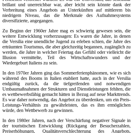
brillant und unerreichbar war, aber leicht sein könnte dank der
Verbreitung eines Angebots an Unterkünften auf mittlerem bis
niedrigem Niveau, das die Merkmale des Aufnahmesystems
diversifizierte, angegangen.
Zu Beginn der 1960er Jahre mag es schwierig gewesen sein, die
weitere Entwicklung vorherzusagen: Es waren die Jahre, in denen
die Versilia eine unendliche Jugend zu erleben schien, die Jahre des
erträumten Tourismus, die aber gleichzeitig begannen, zugänglich zu
werden, die Jahre in welcher Feiertag das Gefühl oder vielleicht die
Illusion vermittelte, Teil des Wirtschaftswunders und der
Wiedergeburt Italiens zu sein.
In den 1970er Jahren ging das Sommerferienphänomen, wie es sich
während des Booms in Italien etabliert hatte, auch in der Versilia
endgültig zurück, da die tiefgreifenden und notwendigen
Umbaumaßnahmen der Strukturen und Dienstleistungen fehlten, die
es wettbewerbsfähig gemacht hätten in Bezug auf neue Markttrends.
Es war daher notwendig, das Angebot zu überdenken, um ein Preis-
Leistungs-Verhältnis zu gewährleisten, das es ihm ermöglichen
würde, den Wettbewerb zu gewinnen.
In den 1980er Jahren, nach der Verschärfung negativer Signale in
der touristischen Entwicklung (Rückgang der Besucherzahlen,
Preiserhöhungen, Qualitätsverschlechterung des Angebots,