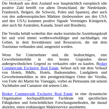
Die Herkunft aus dem Ausland war hauptsächlich europäisch (die
positive Zahl betrifft vor allem Deutschland, die Niederlande,
Frankreich, Belgien, die Schweiz, Polen und Spanien), aber auch
von den außereuropäischen Märkten (insbesondere aus den USA
und den USA) kommen positive Signale Vereinigtes Königreich,
aber auch für Australien, Kanada, Israel und Brasilien).
Die Versilia behält weiterhin ihre starke touristische Anziehungskraft
bei und wird immer wettbewerbsfähiger und nachhaltiger, ein
Gebiet, in dem Investitionen und Ressourcen, die mit dem
Tourismus verbunden sind, umgesetzt werden.
Wenn Sie Unternehmer sind, die beabsichtigen, eine
Gewerbeimmobilie in den besten Gegenden dieser
außergewöhnlichen Gegend zu verkaufen oder zu kaufen. B
roker
Commerciale Exclusive Real Estate
, befasst sich mit dem Verkauf
von Hotels, B&Bs, Hotels, Badeanstalten, Landgütern und
Gewerbeimmobilien in den prestigeträchtigen Orten der Versilia,
von Forte dei Marmi bis Viareggio, vorbei an Pietrasanta mit seinem
Yachthafen und Camaiore mit seinem Lido .
Broker Commerciale Exclusive Real Estate
ist eine dynamische
Organisation hochqualifizierter Fachleute mit spezifischen
Fähigkeiten und fortschrittlichen Forschungsmethoden, die darauf
abzielen, einen erstklassigen Maklerservice anzubieten.