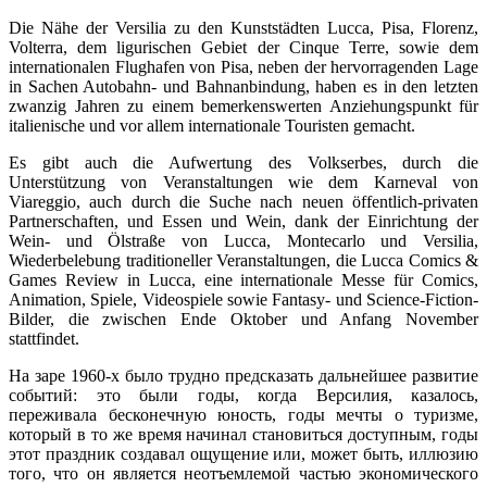
Die Nähe der Versilia zu den Kunststädten Lucca, Pisa, Florenz,
Volterra, dem ligurischen Gebiet der Cinque Terre, sowie dem
internationalen Flughafen von Pisa, neben der hervorragenden Lage
in Sachen Autobahn- und Bahnanbindung, haben es in den letzten
zwanzig Jahren zu einem bemerkenswerten Anziehungspunkt für
italienische und vor allem internationale Touristen gemacht.
Es gibt auch die Aufwertung des Volkserbes, durch die
Unterstützung von Veranstaltungen wie dem Karneval von
Viareggio, auch durch die Suche nach neuen öffentlich-privaten
Partnerschaften, und Essen und Wein, dank der Einrichtung der
Wein- und Ölstraße von Lucca, Montecarlo und Versilia,
Wiederbelebung traditioneller Veranstaltungen, die Lucca Comics &
Games Review in Lucca, eine internationale Messe für Comics,
Animation, Spiele, Videospiele sowie Fantasy- und Science-Fiction-
Bilder, die zwischen Ende Oktober und Anfang November
stattfindet.
На заре 1960-х было трудно предсказать дальнейшее развитие
событий: это были годы, когда Версилия, казалось,
переживала бесконечную юность, годы мечты о туризме,
который в то же время начинал становиться доступным, годы
этот праздник создавал ощущение или, может быть, иллюзию
того, что он является неотъемлемой частью экономического