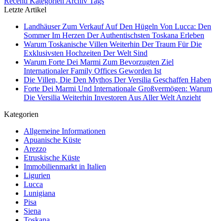
Recenti
Kategorien
Archiv
Tags
Letzte Artikel
Landhäuser Zum Verkauf Auf Den Hügeln Von Lucca: Den
Sommer Im Herzen Der Authentischsten Toskana Erleben
Warum Toskanische Villen Weiterhin Der Traum Für Die
Exklusivsten Hochzeiten Der Welt Sind
Warum Forte Dei Marmi Zum Bevorzugten Ziel
Internationaler Family Offices Geworden Ist
Die Villen, Die Den Mythos Der Versilia Geschaffen Haben
Forte Dei Marmi Und Internationale Großvermögen: Warum
Die Versilia Weiterhin Investoren Aus Aller Welt Anzieht
Kategorien
Allgemeine Informationen
Apuanische Küste
Arezzo
Etruskische Küste
Immobilienmarkt in Italien
Ligurien
Lucca
Lunigiana
Pisa
Siena
Toskana