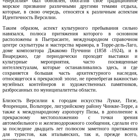
«Версилия» был обновлен, обогатив свое традиционное
морское призвание различными другими темами отдыха,
которые, в свою очередь, относятся к различным аспектам
Идентичность Версилии.
Таким образом, аспект культурного пребывания сильно
навязался, полюса притяжения которого в основном
расположены в Пьетрасанте, международном справочном
центре скульптуры и мастерства мрамора, в Торре-дель-Лаго,
доме композитора Джакомо Пуччини (1858 -1924), и в
Виареджио, где периодически проходят выставки и
культурные мероприятия, часто посвященные
интеллектуалам, которые останавливались здесь, и где
сохраняется большая часть архитектурного наследия,
относящегося к прекрасной эпохе, не пренебрегая важностью
музейных контейнеров и художественных памятников,
разбросанных по муниципалитеты области.
Близость Версилии к городам искусства Лукке, Пизе,
Флоренции, Вольтерре, лигурийскому району Чинкве-Терре, а
также к международному аэропорту Пизы, в дополнение к
прекрасному местоположению с точки зрения
автомобильного и железнодорожного сообщения, сделали его
за последние двадцать лет полюсом заметного притяжения
для туристов, как итальянских, так и, прежде всего,
иностранных.