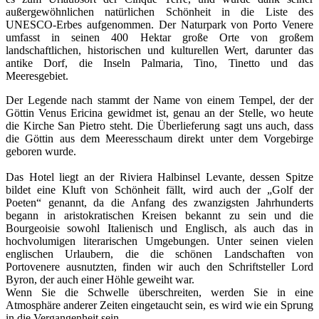
außergewöhnlichen natürlichen Schönheit in die Liste des
UNESCO-Erbes aufgenommen. Der Naturpark von Porto Venere
umfasst in seinen 400 Hektar große Orte von großem
landschaftlichen, historischen und kulturellen Wert, darunter das
antike Dorf, die Inseln Palmaria, Tino, Tinetto und das
Meeresgebiet.
Der Legende nach stammt der Name von einem Tempel, der der
Göttin Venus Ericina gewidmet ist, genau an der Stelle, wo heute
die Kirche San Pietro steht. Die Überlieferung sagt uns auch, dass
die Göttin aus dem Meeresschaum direkt unter dem Vorgebirge
geboren wurde.
Das Hotel liegt an der Riviera Halbinsel Levante, dessen Spitze
bildet eine Kluft von Schönheit fällt, wird auch der „Golf der
Poeten“ genannt, da die Anfang des zwanzigsten Jahrhunderts
begann in aristokratischen Kreisen bekannt zu sein und die
Bourgeoisie sowohl Italienisch und Englisch, als auch das in
hochvolumigen literarischen Umgebungen. Unter seinen vielen
englischen Urlaubern, die die schönen Landschaften von
Portovenere ausnutzten, finden wir auch den Schriftsteller Lord
Byron, der auch einer Höhle geweiht war.
Wenn Sie die Schwelle überschreiten, werden Sie in eine
Atmosphäre anderer Zeiten eingetaucht sein, es wird wie ein Sprung
in die Vergangenheit sein.