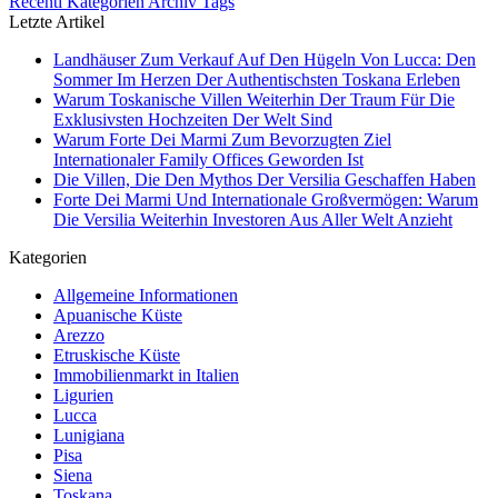
Recenti
Kategorien
Archiv
Tags
Letzte Artikel
Landhäuser Zum Verkauf Auf Den Hügeln Von Lucca: Den
Sommer Im Herzen Der Authentischsten Toskana Erleben
Warum Toskanische Villen Weiterhin Der Traum Für Die
Exklusivsten Hochzeiten Der Welt Sind
Warum Forte Dei Marmi Zum Bevorzugten Ziel
Internationaler Family Offices Geworden Ist
Die Villen, Die Den Mythos Der Versilia Geschaffen Haben
Forte Dei Marmi Und Internationale Großvermögen: Warum
Die Versilia Weiterhin Investoren Aus Aller Welt Anzieht
Kategorien
Allgemeine Informationen
Apuanische Küste
Arezzo
Etruskische Küste
Immobilienmarkt in Italien
Ligurien
Lucca
Lunigiana
Pisa
Siena
Toskana