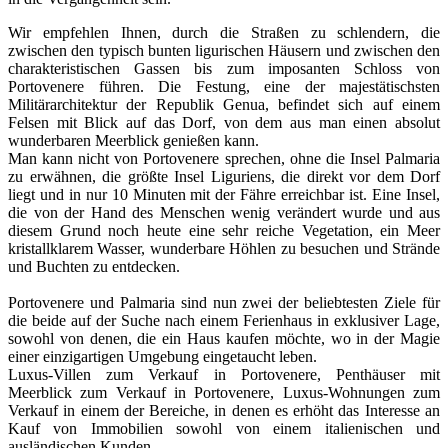
Wir empfehlen Ihnen, durch die Straßen zu schlendern, die
zwischen den typisch bunten ligurischen Häusern und zwischen den
charakteristischen Gassen bis zum imposanten Schloss von
Portovenere führen. Die Festung, eine der majestätischsten
Militärarchitektur der Republik Genua, befindet sich auf einem
Felsen mit Blick auf das Dorf, von dem aus man einen absolut
wunderbaren Meerblick genießen kann.
Man kann nicht von Portovenere sprechen, ohne die Insel Palmaria
zu erwähnen, die größte Insel Liguriens, die direkt vor dem Dorf
liegt und in nur 10 Minuten mit der Fähre erreichbar ist. Eine Insel,
die von der Hand des Menschen wenig verändert wurde und aus
diesem Grund noch heute eine sehr reiche Vegetation, ein Meer
kristallklarem Wasser, wunderbare Höhlen zu besuchen und Strände
und Buchten zu entdecken.
Portovenere und Palmaria sind nun zwei der beliebtesten Ziele für
die beide auf der Suche nach einem Ferienhaus in exklusiver Lage,
sowohl von denen, die ein Haus kaufen möchte, wo in der Magie
einer einzigartigen Umgebung eingetaucht leben.
Luxus-Villen zum Verkauf in Portovenere, Penthäuser mit
Meerblick zum Verkauf in Portovenere, Luxus-Wohnungen zum
Verkauf in einem der Bereiche, in denen es erhöht das Interesse an
Kauf von Immobilien sowohl von einem italienischen und
ausländischen Kunden.