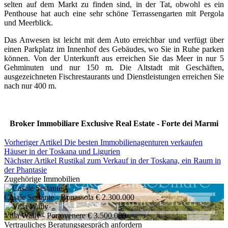
selten auf dem Markt zu finden sind, in der Tat, obwohl es ein
Penthouse hat auch eine sehr schöne Terrassengarten mit Pergola
und Meerblick.
Das Anwesen ist leicht mit dem Auto erreichbar und verfügt über
einen Parkplatz im Innenhof des Gebäudes, wo Sie in Ruhe parken
können. Von der Unterkunft aus erreichen Sie das Meer in nur 5
Gehminuten und nur 150 m. Die Altstadt mit Geschäften,
ausgezeichneten Fischrestaurants und Dienstleistungen erreichen Sie
nach nur 400 m.
Broker Immobiliare Exclusive Real Estate - Forte dei Marmi
Vorheriger Artikel
Die besten Immobilienagenturen verkaufen
Häuser in der Toskana und Ligurien
Nächster Artikel
Rustikal zum Verkauf in der Toskana, ein Raum in
der Phantasie
Zugehörige Immobilien
Casale Sestante
- Bonassola
€ 2.300.000
Villa Wally
- Portovenere
€ 3.500.000
Vertrauliches Beratungsgespräch anfordern