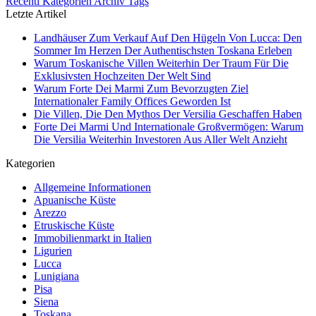
Recenti
Kategorien
Archiv
Tags
Letzte Artikel
Landhäuser Zum Verkauf Auf Den Hügeln Von Lucca: Den
Sommer Im Herzen Der Authentischsten Toskana Erleben
Warum Toskanische Villen Weiterhin Der Traum Für Die
Exklusivsten Hochzeiten Der Welt Sind
Warum Forte Dei Marmi Zum Bevorzugten Ziel
Internationaler Family Offices Geworden Ist
Die Villen, Die Den Mythos Der Versilia Geschaffen Haben
Forte Dei Marmi Und Internationale Großvermögen: Warum
Die Versilia Weiterhin Investoren Aus Aller Welt Anzieht
Kategorien
Allgemeine Informationen
Apuanische Küste
Arezzo
Etruskische Küste
Immobilienmarkt in Italien
Ligurien
Lucca
Lunigiana
Pisa
Siena
Toskana