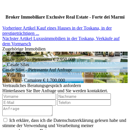
Broker Immobiliare Exclusive Real Estate - Forte dei Marmi
Vorheriger Artikel
Kauf eines Hauses in der Toskana, in der
prestigeträchtigen ...
Nächster Artikel
Luxusimmobilien in der Toskana, Verkäufe auf
dem Vormarsch
Zugehörige Immobilien
Casale Toledo
- Pietrasanta
€ 2.950.000
Casale Silas
- Pietrasanta
Auf Anfrage
Villa Tina
- Camaiore
€ 1.700.000
Vertrauliches Beratungsgespräch anfordern
Hinterlassen Sie Ihre Anfrage und Sie werden kontaktiert.
Ich erkläre, dass ich die Datenschutzerklärung gelesen habe und
stimme der Verwendung und Verarbeitung meiner