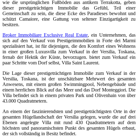
wie die ursprünglichen Fußböden aus antikem Terrakotta, geben
dieser prestigeträchtigen Immobilie das Gefühl, Teil einer
Gemeinschaft zu sein, die diese Ecke des Paradieses bewohnt und
schützt Camaiore, eine Gattung von seltener Einzigartigkeit zu
besitzen.
Broker Immobiliare Exclusive Real Estate
, ein Unternehmen, das
sich auf den Verkauf von Prestigeimmobilien in Forte dei Marmi
spezialisiert hat, ist für diejenigen, die den Komfort eines Wohnens
in einer großen Luxusvilla zum Verkauf in der Versilia, Toskana,
fernab der Hektik der Küste, bevorzugen. bietet zum Verkauf ein
paar Schritte vom Dorf selbst, Villa Saint Laurent.
Die Lage dieser prestigeträchtigen Immobilie zum Verkauf in der
Versilia, Toskana, ist der unschätzbare Mehrwert des gesamten
Anwesens, mit einem großen Swimmingpool, Nebengebäude und
einem herrlichen Blick auf das Meer und das Dorf Monteggiori. Die
Villa befindet sich in einem privaten Park und Olivenhain von über
43.000 Quadratmetern.
An einem der faszinierendsten und prestigeträchtigsten Orte in der
gesamten Hügellandschaft der Versilia gelegen, wurde die auf drei
Ebenen angelegte Villa mit rund 430 Quadratmetern auf dem
höchsten und panoramischsten Punkt des gesamten Hügels erbaut,
der sich vollständig in Besitz befindet.