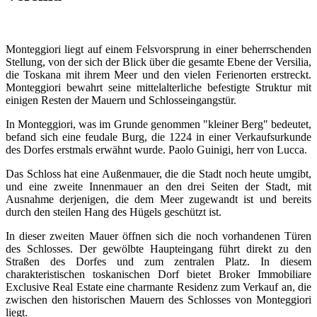
Monteggiori liegt auf einem Felsvorsprung in einer beherrschenden
Stellung, von der sich der Blick über die gesamte Ebene der Versilia,
die Toskana mit ihrem Meer und den vielen Ferienorten erstreckt.
Monteggiori bewahrt seine mittelalterliche befestigte Struktur mit
einigen Resten der Mauern und Schlosseingangstür.
In Monteggiori, was im Grunde genommen "kleiner Berg" bedeutet,
befand sich eine feudale Burg, die 1224 in einer Verkaufsurkunde
des Dorfes erstmals erwähnt wurde. Paolo Guinigi, herr von Lucca.
Das Schloss hat eine Außenmauer, die die Stadt noch heute umgibt,
und eine zweite Innenmauer an den drei Seiten der Stadt, mit
Ausnahme derjenigen, die dem Meer zugewandt ist und bereits
durch den steilen Hang des Hügels geschützt ist.
In dieser zweiten Mauer öffnen sich die noch vorhandenen Türen
des Schlosses. Der gewölbte Haupteingang führt direkt zu den
Straßen des Dorfes und zum zentralen Platz. In diesem
charakteristischen toskanischen Dorf bietet Broker Immobiliare
Exclusive Real Estate eine charmante Residenz zum Verkauf an, die
zwischen den historischen Mauern des Schlosses von Monteggiori
liegt.