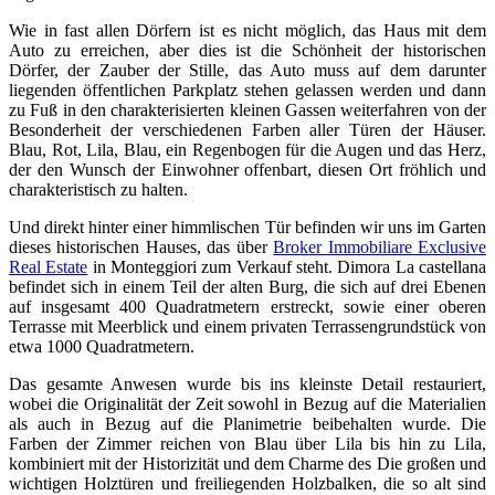
Wie in fast allen Dörfern ist es nicht möglich, das Haus mit dem
Auto zu erreichen, aber dies ist die Schönheit der historischen
Dörfer, der Zauber der Stille, das Auto muss auf dem darunter
liegenden öffentlichen Parkplatz stehen gelassen werden und dann
zu Fuß in den charakterisierten kleinen Gassen weiterfahren von der
Besonderheit der verschiedenen Farben aller Türen der Häuser.
Blau, Rot, Lila, Blau, ein Regenbogen für die Augen und das Herz,
der den Wunsch der Einwohner offenbart, diesen Ort fröhlich und
charakteristisch zu halten.
Und direkt hinter einer himmlischen Tür befinden wir uns im Garten
dieses historischen Hauses, das über
Broker Immobiliare Exclusive
Real Estate
in Monteggiori zum Verkauf steht. Dimora La castellana
befindet sich in einem Teil der alten Burg, die sich auf drei Ebenen
auf insgesamt 400 Quadratmetern erstreckt, sowie einer oberen
Terrasse mit Meerblick und einem privaten Terrassengrundstück von
etwa 1000 Quadratmetern.
Das gesamte Anwesen wurde bis ins kleinste Detail restauriert,
wobei die Originalität der Zeit sowohl in Bezug auf die Materialien
als auch in Bezug auf die Planimetrie beibehalten wurde. Die
Farben der Zimmer reichen von Blau über Lila bis hin zu Lila,
kombiniert mit der Historizität und dem Charme des Die großen und
wichtigen Holztüren und freiliegenden Holzbalken, die so alt sind