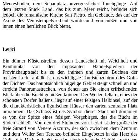
Meeresboden, dem Schauplatz unvergesslicher Tauchgänge. Auf
dem letzten Stück Land, das bis zum Meer reicht, befindet sich
jedoch die romantische Kirche San Pietro, ein Gebäude, das auf der
Asche des Venustempels erbaut wurde und von außen und von
innen einen herrlichen Blick bietet.
Lerici
Ein dünner Küstenstreifen, dessen Landschaft mit Weichheit und
Kontinuität von den imposanten Handelspfeilern der
Provinzhauptstadt bis zu den intimen und zarten Buchten der
meisten Lerici abfällt, ist das wichtigste Touristenzentrum des Golfs
der Dichter. Das hauptsächlich hügelige Gebiet steigt schnell an und
erreicht Panoramastrecken, von denen aus Sie einen erfrischenden
Blick über die Bucht genießen können. Der Weiler Tellaro, eines der
schönsten Dörfer Italiens, liegt auf einer felsigen Halbinsel, auf der
die charakteristischen ligurischen Häuser den zarten zentralen Platz
umrahmen. Das Schloss ist das Symbol dieser Stadt und dominiert
es von der Spitze eines felsigen Vorgebirges, das die Bucht im
Süden schließt. Von den drei Stränden von Lerici ist der größte der
freie Strand von Venere Azzurra, der sich zwischen dem Zentrum
und dem Weiler San Terenzo befindet: Eingebettet in das Herz des
Golfs der Dichter bietet er das eindrucksvolle Gefühl, zwischen