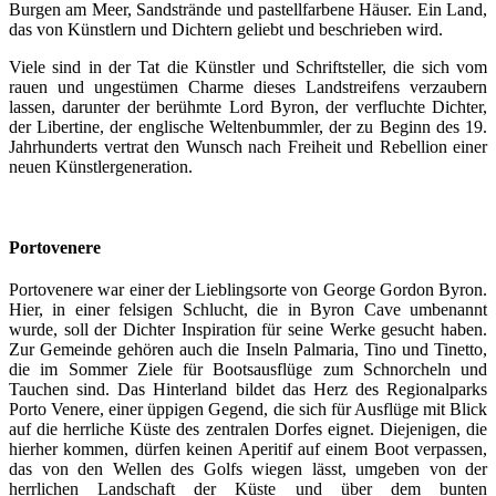
Burgen am Meer, Sandstrände und pastellfarbene Häuser. Ein Land,
das von Künstlern und Dichtern geliebt und beschrieben wird.
Viele sind in der Tat die Künstler und Schriftsteller, die sich vom
rauen und ungestümen Charme dieses Landstreifens verzaubern
lassen, darunter der berühmte Lord Byron, der verfluchte Dichter,
der Libertine, der englische Weltenbummler, der zu Beginn des 19.
Jahrhunderts vertrat den Wunsch nach Freiheit und Rebellion einer
neuen Künstlergeneration.
Portovenere
Portovenere war einer der Lieblingsorte von George Gordon Byron.
Hier, in einer felsigen Schlucht, die in Byron Cave umbenannt
wurde, soll der Dichter Inspiration für seine Werke gesucht haben.
Zur Gemeinde gehören auch die Inseln Palmaria, Tino und Tinetto,
die im Sommer Ziele für Bootsausflüge zum Schnorcheln und
Tauchen sind. Das Hinterland bildet das Herz des Regionalparks
Porto Venere, einer üppigen Gegend, die sich für Ausflüge mit Blick
auf die herrliche Küste des zentralen Dorfes eignet. Diejenigen, die
hierher kommen, dürfen keinen Aperitif auf einem Boot verpassen,
das von den Wellen des Golfs wiegen lässt, umgeben von der
herrlichen Landschaft der Küste und über dem bunten