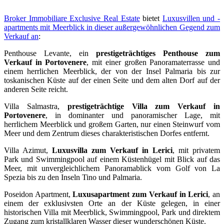
Broker Immobiliare Exclusive Real Estate
bietet
Luxusvillen und -
apartments mit Meerblick in dieser außergewöhnlichen Gegend zum
Verkauf an
:
Penthouse Levante, ein
prestigeträchtiges Penthouse zum
Verkauf in Portovenere
, mit einer großen Panoramaterrasse und
einem herrlichen Meerblick, der von der Insel Palmaria bis zur
toskanischen Küste auf der einen Seite und dem alten Dorf auf der
anderen Seite reicht.
Villa Salmastra,
prestigeträchtige Villa zum Verkauf in
Portovenere
, in dominanter und panoramischer Lage, mit
herrlichem Meerblick und großem Garten, nur einen Steinwurf vom
Meer und dem Zentrum dieses charakteristischen Dorfes entfernt.
Villa Azimut,
Luxusvilla zum Verkauf in Lerici
, mit privatem
Park und Swimmingpool auf einem Küstenhügel mit Blick auf das
Meer, mit unvergleichlichem Panoramablick vom Golf von La
Spezia bis zu den Inseln Tino und Palmaria.
Poseidon Apartment,
Luxusapartment zum Verkauf in Lerici
, an
einem der exklusivsten Orte an der Küste gelegen, in einer
historischen Villa mit Meerblick, Swimmingpool, Park und direktem
Zugang zum kristallklaren Wasser dieser wunderschönen Küste.