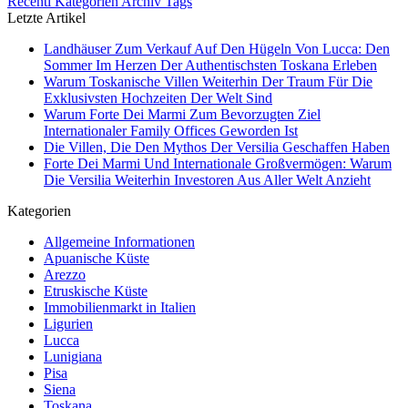
Recenti
Kategorien
Archiv
Tags
Letzte Artikel
Landhäuser Zum Verkauf Auf Den Hügeln Von Lucca: Den
Sommer Im Herzen Der Authentischsten Toskana Erleben
Warum Toskanische Villen Weiterhin Der Traum Für Die
Exklusivsten Hochzeiten Der Welt Sind
Warum Forte Dei Marmi Zum Bevorzugten Ziel
Internationaler Family Offices Geworden Ist
Die Villen, Die Den Mythos Der Versilia Geschaffen Haben
Forte Dei Marmi Und Internationale Großvermögen: Warum
Die Versilia Weiterhin Investoren Aus Aller Welt Anzieht
Kategorien
Allgemeine Informationen
Apuanische Küste
Arezzo
Etruskische Küste
Immobilienmarkt in Italien
Ligurien
Lucca
Lunigiana
Pisa
Siena
Toskana