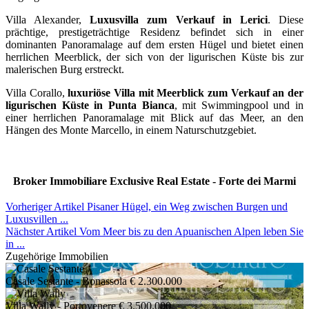
Villa Alexander,
Luxusvilla zum Verkauf in Lerici
. Diese
prächtige, prestigeträchtige Residenz befindet sich in einer
dominanten Panoramalage auf dem ersten Hügel und bietet einen
herrlichen Meerblick, der sich von der ligurischen Küste bis zur
malerischen Burg erstreckt.
Villa Corallo,
luxuriöse Villa mit Meerblick zum Verkauf an der
ligurischen Küste in Punta Bianca
, mit Swimmingpool und in
einer herrlichen Panoramalage mit Blick auf das Meer, an den
Hängen des Monte Marcello, in einem Naturschutzgebiet.
Broker Immobiliare Exclusive Real Estate - Forte dei Marmi
Vorheriger Artikel
Pisaner Hügel, ein Weg zwischen Burgen und
Luxusvillen ...
Nächster Artikel
Vom Meer bis zu den Apuanischen Alpen leben Sie
in ...
Zugehörige Immobilien
Casale Sestante
- Bonassola
€ 2.300.000
Villa Wally
- Portovenere
€ 3.500.000