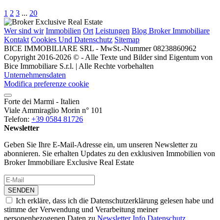
1
2
3
...
20
Wer sind wir
Immobilien
Ort
Leistungen
Blog Broker Immobiliare
Kontakt
Cookies Und Datenschutz
Sitemap
BICE IMMOBILIARE SRL - MwSt.-Nummer 08238860962
Copyright 2016-2026 © - Alle Texte und Bilder sind Eigentum von
Bice Immobiliare S.r.l. | Alle Rechte vorbehalten
Unternehmensdaten
Modifica preferenze cookie
Forte dei Marmi - Italien
Viale Ammiraglio Morin n° 101
Telefon:
+39 0584 81726
Newsletter
Geben Sie Ihre E-Mail-Adresse ein, um unseren Newsletter zu
abonnieren. Sie erhalten Updates zu den exklusiven Immobilien von
Broker Immobiliare Exclusive Real Estate
SENDEN
Ich erkläre, dass ich die Datenschutzerklärung gelesen habe und
stimme der Verwendung und Verarbeitung meiner
personenbezogenen Daten zu
Newsletter Info Datenschutz