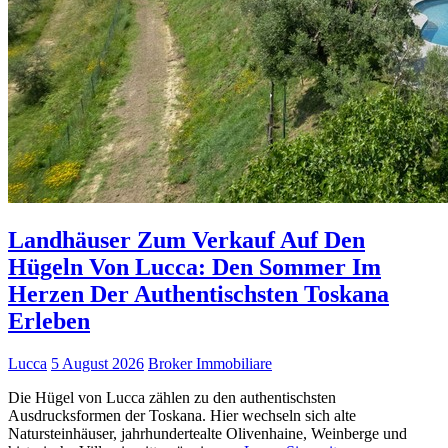
Landhäuser Zum Verkauf Auf Den
Hügeln Von Lucca: Den Sommer Im
Herzen Der Authentischsten Toskana
Erleben
Lucca
5 August 2026
Broker Immobiliare
Die Hügel von Lucca zählen zu den authentischsten
Ausdrucksformen der Toskana. Hier wechseln sich alte
Natursteinhäuser, jahrhundertealte Olivenhaine, Weinberge und