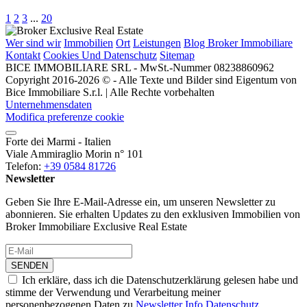
1
2
3
...
20
Wer sind wir
Immobilien
Ort
Leistungen
Blog Broker Immobiliare
Kontakt
Cookies Und Datenschutz
Sitemap
BICE IMMOBILIARE SRL - MwSt.-Nummer 08238860962
Copyright 2016-2026 © - Alle Texte und Bilder sind Eigentum von
Bice Immobiliare S.r.l. | Alle Rechte vorbehalten
Unternehmensdaten
Modifica preferenze cookie
Forte dei Marmi - Italien
Viale Ammiraglio Morin n° 101
Telefon:
+39 0584 81726
Newsletter
Geben Sie Ihre E-Mail-Adresse ein, um unseren Newsletter zu
abonnieren. Sie erhalten Updates zu den exklusiven Immobilien von
Broker Immobiliare Exclusive Real Estate
SENDEN
Ich erkläre, dass ich die Datenschutzerklärung gelesen habe und
stimme der Verwendung und Verarbeitung meiner
personenbezogenen Daten zu
Newsletter Info Datenschutz