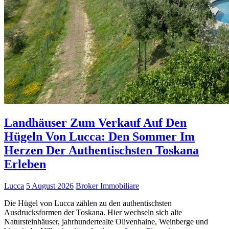
Landhäuser Zum Verkauf Auf Den
Hügeln Von Lucca: Den Sommer Im
Herzen Der Authentischsten Toskana
Erleben
Lucca
5 August 2026
Broker Immobiliare
Die Hügel von Lucca zählen zu den authentischsten
Ausdrucksformen der Toskana. Hier wechseln sich alte
Natursteinhäuser, jahrhundertealte Olivenhaine, Weinberge und