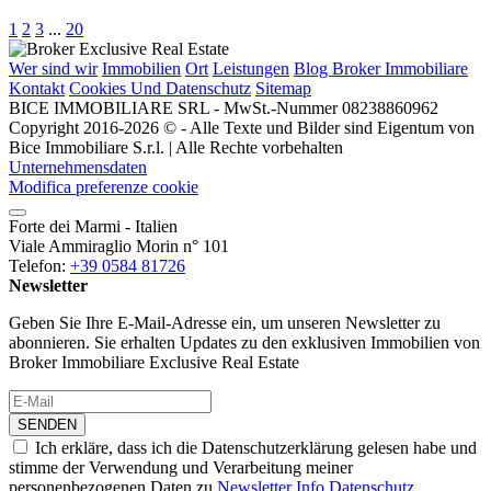
1
2
3
...
20
Wer sind wir
Immobilien
Ort
Leistungen
Blog Broker Immobiliare
Kontakt
Cookies Und Datenschutz
Sitemap
BICE IMMOBILIARE SRL - MwSt.-Nummer 08238860962
Copyright 2016-2026 © - Alle Texte und Bilder sind Eigentum von
Bice Immobiliare S.r.l. | Alle Rechte vorbehalten
Unternehmensdaten
Modifica preferenze cookie
Forte dei Marmi - Italien
Viale Ammiraglio Morin n° 101
Telefon:
+39 0584 81726
Newsletter
Geben Sie Ihre E-Mail-Adresse ein, um unseren Newsletter zu
abonnieren. Sie erhalten Updates zu den exklusiven Immobilien von
Broker Immobiliare Exclusive Real Estate
SENDEN
Ich erkläre, dass ich die Datenschutzerklärung gelesen habe und
stimme der Verwendung und Verarbeitung meiner
personenbezogenen Daten zu
Newsletter Info Datenschutz