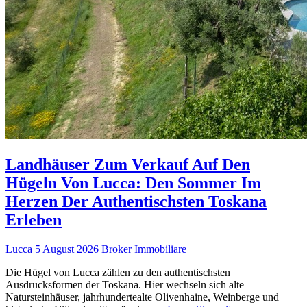
Landhäuser Zum Verkauf Auf Den
Hügeln Von Lucca: Den Sommer Im
Herzen Der Authentischsten Toskana
Erleben
Lucca
5 August 2026
Broker Immobiliare
Die Hügel von Lucca zählen zu den authentischsten
Ausdrucksformen der Toskana. Hier wechseln sich alte
Natursteinhäuser, jahrhundertealte Olivenhaine, Weinberge und