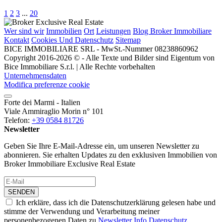
1
2
3
...
20
Wer sind wir
Immobilien
Ort
Leistungen
Blog Broker Immobiliare
Kontakt
Cookies Und Datenschutz
Sitemap
BICE IMMOBILIARE SRL - MwSt.-Nummer 08238860962
Copyright 2016-2026 © - Alle Texte und Bilder sind Eigentum von
Bice Immobiliare S.r.l. | Alle Rechte vorbehalten
Unternehmensdaten
Modifica preferenze cookie
Forte dei Marmi - Italien
Viale Ammiraglio Morin n° 101
Telefon:
+39 0584 81726
Newsletter
Geben Sie Ihre E-Mail-Adresse ein, um unseren Newsletter zu
abonnieren. Sie erhalten Updates zu den exklusiven Immobilien von
Broker Immobiliare Exclusive Real Estate
SENDEN
Ich erkläre, dass ich die Datenschutzerklärung gelesen habe und
stimme der Verwendung und Verarbeitung meiner
personenbezogenen Daten zu
Newsletter Info Datenschutz