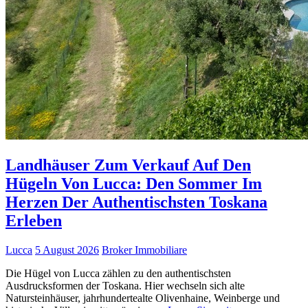
Landhäuser Zum Verkauf Auf Den
Hügeln Von Lucca: Den Sommer Im
Herzen Der Authentischsten Toskana
Erleben
Lucca
5 August 2026
Broker Immobiliare
Die Hügel von Lucca zählen zu den authentischsten
Ausdrucksformen der Toskana. Hier wechseln sich alte
Natursteinhäuser, jahrhundertealte Olivenhaine, Weinberge und