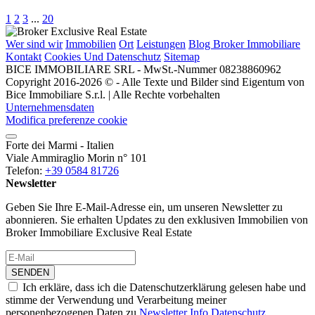
1
2
3
...
20
Wer sind wir
Immobilien
Ort
Leistungen
Blog Broker Immobiliare
Kontakt
Cookies Und Datenschutz
Sitemap
BICE IMMOBILIARE SRL - MwSt.-Nummer 08238860962
Copyright 2016-2026 © - Alle Texte und Bilder sind Eigentum von
Bice Immobiliare S.r.l. | Alle Rechte vorbehalten
Unternehmensdaten
Modifica preferenze cookie
Forte dei Marmi - Italien
Viale Ammiraglio Morin n° 101
Telefon:
+39 0584 81726
Newsletter
Geben Sie Ihre E-Mail-Adresse ein, um unseren Newsletter zu
abonnieren. Sie erhalten Updates zu den exklusiven Immobilien von
Broker Immobiliare Exclusive Real Estate
SENDEN
Ich erkläre, dass ich die Datenschutzerklärung gelesen habe und
stimme der Verwendung und Verarbeitung meiner
personenbezogenen Daten zu
Newsletter Info Datenschutz