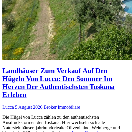
Landhäuser Zum Verkauf Auf Den
Hügeln Von Lucca: Den Sommer Im
Herzen Der Authentischsten Toskana
Erleben
Lucca
5 August 2026
Broker Immobiliare
Die Hügel von Lucca zählen zu den authentischsten
Ausdrucksformen der Toskana. Hier wechseln sich alte
Natursteinhäuser, jahrhundertealte Olivenhaine, Weinberge und