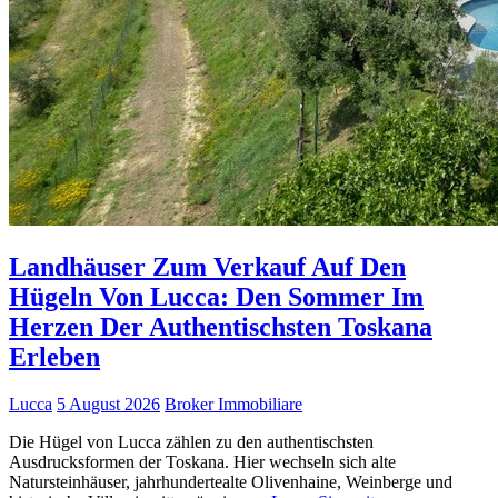
Landhäuser Zum Verkauf Auf Den
Hügeln Von Lucca: Den Sommer Im
Herzen Der Authentischsten Toskana
Erleben
Lucca
5 August 2026
Broker Immobiliare
Die Hügel von Lucca zählen zu den authentischsten
Ausdrucksformen der Toskana. Hier wechseln sich alte
Natursteinhäuser, jahrhundertealte Olivenhaine, Weinberge und