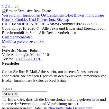
1
2
3
...
20
Wer sind wir
Immobilien
Ort
Leistungen
Blog Broker Immobiliare
Kontakt
Cookies Und Datenschutz
Sitemap
BICE IMMOBILIARE SRL - MwSt.-Nummer 08238860962
Copyright 2016-2026 © - Alle Texte und Bilder sind Eigentum von
Bice Immobiliare S.r.l. | Alle Rechte vorbehalten
Unternehmensdaten
Modifica preferenze cookie
Forte dei Marmi - Italien
Viale Ammiraglio Morin n° 101
Telefon:
+39 0584 81726
Newsletter
Geben Sie Ihre E-Mail-Adresse ein, um unseren Newsletter zu
abonnieren. Sie erhalten Updates zu den exklusiven Immobilien von
Broker Immobiliare Exclusive Real Estate
SENDEN
Ich erkläre, dass ich die Datenschutzerklärung gelesen habe und
stimme der Verwendung und Verarbeitung meiner
personenbezogenen Daten zu
Newsletter Info Datenschutz