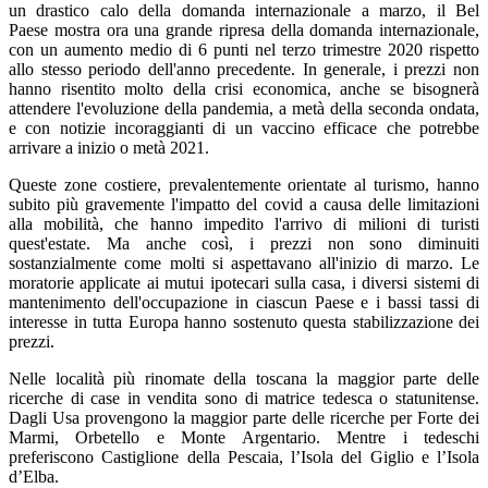
un drastico calo della domanda internazionale a marzo, il Bel
Paese mostra ora una grande ripresa della domanda internazionale,
con un aumento medio di 6 punti nel terzo trimestre 2020 rispetto
allo stesso periodo dell'anno precedente. In generale, i prezzi non
hanno risentito molto della crisi economica, anche se bisognerà
attendere l'evoluzione della pandemia, a metà della seconda ondata,
e con notizie incoraggianti di un vaccino efficace che potrebbe
arrivare a inizio o metà 2021.
Queste zone costiere, prevalentemente orientate al turismo, hanno
subito più gravemente l'impatto del covid a causa delle limitazioni
alla mobilità, che hanno impedito l'arrivo di milioni di turisti
quest'estate. Ma anche così, i prezzi non sono diminuiti
sostanzialmente come molti si aspettavano all'inizio di marzo. Le
moratorie applicate ai mutui ipotecari sulla casa, i diversi sistemi di
mantenimento dell'occupazione in ciascun Paese e i bassi tassi di
interesse in tutta Europa hanno sostenuto questa stabilizzazione dei
prezzi.
Nelle località più rinomate della toscana la maggior parte delle
ricerche di case in vendita sono di matrice tedesca o statunitense.
Dagli Usa provengono la maggior parte delle ricerche per Forte dei
Marmi, Orbetello e Monte Argentario. Mentre i tedeschi
preferiscono Castiglione della Pescaia, l’Isola del Giglio e l’Isola
d’Elba.