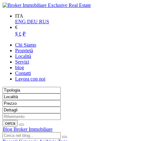
ITA
ENG
DEU
RUS
€
$
£
₽
Chi Siamo
Proprietà
Località
Servizi
blog
Contatti
Lavora con noi
cerca
Blog Broker Immobiliare