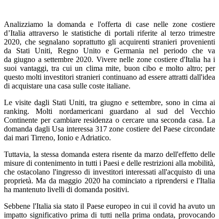
Analizziamo la domanda e l'offerta di case nelle zone costiere
d’Italia attraverso le statistiche di portali riferite al terzo trimestre
2020, che segnalano soprattutto gli acquirenti stranieri provenienti
da Stati Uniti, Regno Unito e Germania nel periodo che va
da giugno a settembre 2020. Vivere nelle zone costiere d'Italia ha i
suoi vantaggi, tra cui un clima mite, buon cibo e molto altro; per
questo molti investitori stranieri continuano ad essere attratti dall'idea
di acquistare una casa sulle coste italiane.
Le visite dagli Stati Uniti, tra giugno e settembre, sono in cima ai
ranking. Molti nordamericani guardano al sud del Vecchio
Continente per cambiare residenza o cercare una seconda casa. La
domanda dagli Usa interessa 317 zone costiere del Paese circondate
dai mari Tirreno, Ionio e Adriatico.
Tuttavia, la stessa domanda estera risente da marzo dell'effetto delle
misure di contenimento in tutti i Paesi e delle restrizioni alla mobilità,
che ostacolano l'ingresso di investitori interessati all'acquisto di una
proprietà. Ma da maggio 2020 ha cominciato a riprendersi e l'Italia
ha mantenuto livelli di domanda positivi.
Sebbene l'Italia sia stato il Paese europeo in cui il covid ha avuto un
impatto significativo prima di tutti nella prima ondata, provocando