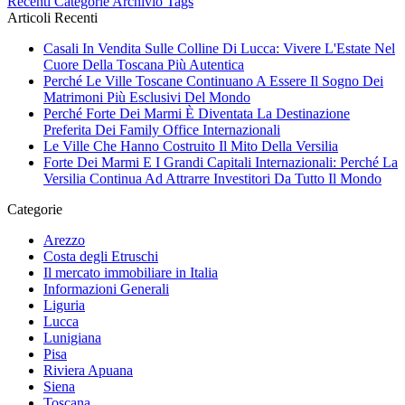
Recenti
Categorie
Archivio
Tags
Articoli Recenti
Casali In Vendita Sulle Colline Di Lucca: Vivere L'Estate Nel
Cuore Della Toscana Più Autentica
Perché Le Ville Toscane Continuano A Essere Il Sogno Dei
Matrimoni Più Esclusivi Del Mondo
Perché Forte Dei Marmi È Diventata La Destinazione
Preferita Dei Family Office Internazionali
Le Ville Che Hanno Costruito Il Mito Della Versilia
Forte Dei Marmi E I Grandi Capitali Internazionali: Perché La
Versilia Continua Ad Attrarre Investitori Da Tutto Il Mondo
Categorie
Arezzo
Costa degli Etruschi
Il mercato immobiliare in Italia
Informazioni Generali
Liguria
Lucca
Lunigiana
Pisa
Riviera Apuana
Siena
Toscana