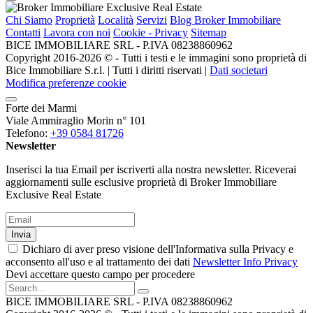
Chi Siamo
Proprietà
Località
Servizi
Blog Broker Immobiliare
Contatti
Lavora con noi
Cookie - Privacy
Sitemap
BICE IMMOBILIARE SRL - P.IVA 08238860962
Copyright 2016-2026 ©️ - Tutti i testi e le immagini sono proprietà di
Bice Immobiliare S.r.l. | Tutti i diritti riservati |
Dati societari
Modifica preferenze cookie
Forte dei Marmi
Viale Ammiraglio Morin n° 101
Telefono:
+39 0584 81726
Newsletter
Inserisci la tua Email per iscriverti alla nostra newsletter. Riceverai
aggiornamenti sulle esclusive proprietà di Broker Immobiliare
Exclusive Real Estate
Invia
Dichiaro di aver preso visione dell'Informativa sulla Privacy e
acconsento all'uso e al trattamento dei dati
Newsletter Info Privacy
Devi accettare questo campo per procedere
BICE IMMOBILIARE SRL - P.IVA 08238860962