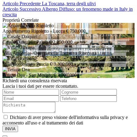
Articolo Precedente
La Toscana, terra degli ulivi
Articolo Successivo
Albergo Diffuso: un fenomeno made in Italy in
crescita
Proprietà Correlate
Appartamento Rigoletto
- Lucca
€ 750.000
Casale Daiquiri
- Palaia
€ 2.250.000
Villa Armonia
- Quercianella
Trattativa Riservata
Villa Bordolese
- Pescia
€ 3.300.000
Tenuta Dea
- San Miniato
€ 3.700.000
Richiedi una consulenza riservata
Lascia i tuoi dati per essere ricontattato.
Dichiaro di aver preso visione dell'informativa sulla privacy e
acconsento all'uso e al trattamento dei dati