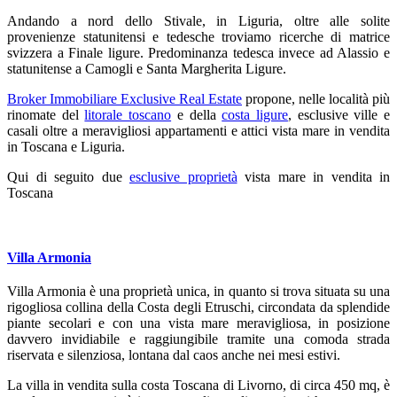
Andando a nord dello Stivale, in Liguria, oltre alle solite
provenienze statunitensi e tedesche troviamo ricerche di matrice
svizzera a Finale ligure. Predominanza tedesca invece ad Alassio e
statunitense a Camogli e Santa Margherita Ligure.
Broker Immobiliare Exclusive Real Estate
propone, nelle località più
rinomate del
litorale toscano
e della
costa ligure
, esclusive ville e
casali oltre a meravigliosi appartamenti e attici vista mare in vendita
in Toscana e Liguria.
Qui di seguito due
esclusive proprietà
vista mare in vendita in
Toscana
Villa Armonia
Villa Armonia è una proprietà unica, in quanto si trova situata su una
rigogliosa collina della Costa degli Etruschi, circondata da splendide
piante secolari e con una vista mare meravigliosa, in posizione
davvero invidiabile e raggiungibile tramite una comoda strada
riservata e silenziosa, lontana dal caos anche nei mesi estivi.
La villa in vendita sulla costa Toscana di Livorno, di circa 450 mq, è