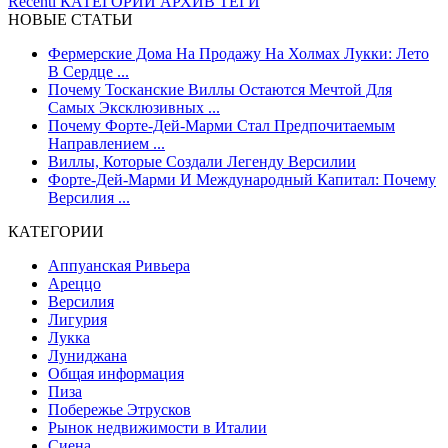
Recenti
КАТЕГОРИИ
АРХИВ
ТЕГИ
НОВЫЕ СТАТЬИ
Фермерские Дома На Продажу На Холмах Лукки: Лето
В Сердце ...
Почему Тосканские Виллы Остаются Мечтой Для
Самых Эксклюзивных ...
Почему Форте-Дей-Марми Стал Предпочитаемым
Направлением ...
Виллы, Которые Создали Легенду Версилии
Форте-Дей-Марми И Международный Капитал: Почему
Версилия ...
КАТЕГОРИИ
Аппуанская Ривьера
Ареццо
Версилия
Лигурия
Лукка
Луниджана
Общая информация
Пиза
Побережье Этрусков
Рынок недвижимости в Италии
Сиена