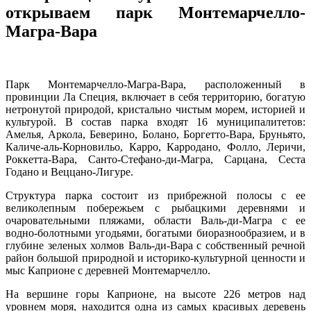
открываем парк Монтемарчелло-
Магра-Вара
Парк Монтемарчелло-Магра-Вара, расположенный в
провинции Ла Специя, включает в себя территорию, богатую
нетронутой природой, кристально чистым морем, историей и
культурой. В состав парка входят 16 муниципалитетов:
Амелья, Аркола, Беверино, Болано, Боргетто-Вара, Бруньято,
Каличе-аль-Корновильо, Карро, Карродано, Фолло, Леричи,
Роккетта-Вара, Санто-Стефано-ди-Магра, Сарцана, Сеста
Годано и Веццано-Лигуре.
Структура парка состоит из прибрежной полосы с ее
великолепным побережьем с рыбацкими деревнями и
очаровательными пляжами, области Валь-ди-Магра с ее
водно-болотными угодьями, богатыми биоразнообразием, и в
глубине зеленых холмов Валь-ди-Вара с собственный речной
район большой природной и историко-культурной ценности и
мыс Каприоне с деревней Монтемарчелло.
На вершине горы Каприоне, на высоте 226 метров над
уровнем моря, находится одна из самых красивых деревень