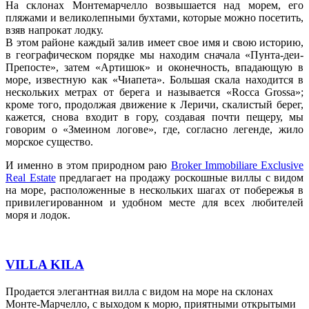
На склонах Монтемарчелло возвышается над морем, его
пляжами и великолепными бухтами, которые можно посетить,
взяв напрокат лодку.
В этом районе каждый залив имеет свое имя и свою историю,
в географическом порядке мы находим сначала «Пунта-деи-
Препосте», затем «Артишок» и оконечность, впадающую в
море, известную как «Чиапета». Большая скала находится в
нескольких метрах от берега и называется «Rocca Grossa»;
кроме того, продолжая движение к Леричи, скалистый берег,
кажется, снова входит в гору, создавая почти пещеру, мы
говорим о «Змеином логове», где, согласно легенде, жило
морское существо.
И именно в этом природном раю
Broker Immobiliare Exclusive
Real Estate
предлагает на продажу роскошные виллы с видом
на море, расположенные в нескольких шагах от побережья в
привилегированном и удобном месте для всех любителей
моря и лодок.
VILLA KILA
Продается элегантная вилла с видом на море на склонах
Монте-Марчелло, с выходом к морю, приятными открытыми