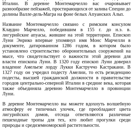
Италии. В деревне Монтемарчелло вас очаровывает
разнообразие пейзажей, простирающихся от залива Специи до
долины Валле-дель-Магра на фоне белых Апуанских Альп.
Название Монтемарчелло связано с римским консулом
Клаудио Марчелло, победившим в 155 г. до н.э. в.
лигурийские апуасы, жившие на этой территории. Епископ
Луни Энрико впервые упомянул имя Монс Марчелли в
документе, датированном 1286 годом, в котором было
установлено строительство оборонительных сооружений на
мысе, что свидетельствует о важности этой деревни для
власти епископа Луни. В 1320 году епископ Луни доверил
владение Амельезе лорду Лукки Каструччо Кастракани. В
1327 году он учредил подесту Амелии, то есть резиденцию
подесты, высшей гражданской должности в правительстве
городов центрально-северной Италии в средние века, которая
также объединяла деревню Монтемарчелло в провинции
Луни.
В деревне Монтемарчелло вы можете вдохнуть волшебную
атмосферу ее типичных улочек, где преобладают цвета
лигурийских домов, отсюда ответвляются различные
пешеходные тропы для тех, кто любит прогулки среди
природы и средиземноморской растительности.