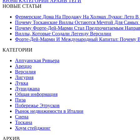
Recenti
КАТЕГОРИИ
АРХИВ
ТЕГИ
НОВЫЕ СТАТЬИ
Фермерские Дома На Продажу На Холмах Лукки: Лето В С
Почему Тосканские Виллы Остаются Мечтой Для Самых 
Почему Форте-Дей-Марми Стал Предпочитаемым Направл
Виллы, Которые Создали Легенду Версилии
Форте-Дей-Марми И Международный Капитал: Почему Ве
КАТЕГОРИИ
Аппуанская Ривьера
Ареццо
Версилия
Лигурия
Лукка
Луниджана
Общая информация
Пиза
Побережье Этрусков
Рынок недвижимости в Италии
Сиена
Тоскана
Хоум стейджинг
АРХИВ