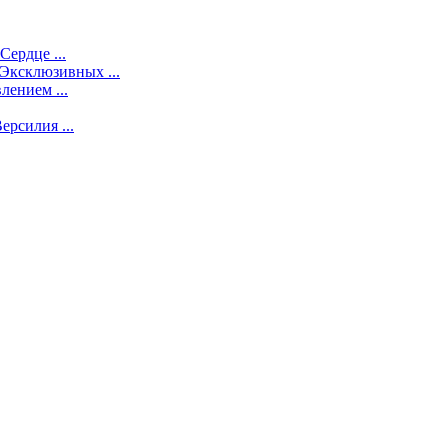
ердце ...
Эксклюзивных ...
ением ...
рсилия ...