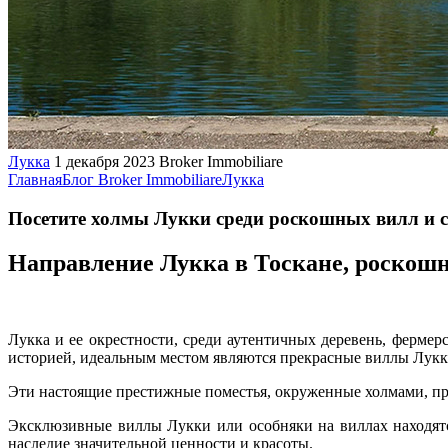
Лукка
1 декабря 2023
Broker Immobiliare
Главная
Блог Broker Immobiliare
Лукка
Посетите холмы Лукки среди роскошных вилл и 
Направление Лукка в Тоскане, роскош
Лукка и ее окрестности, среди аутентичных деревень, фермер
историей, идеальным местом являются прекрасные виллы Лукке
Эти настоящие престижные поместья, окруженные холмами, пр
Эксклюзивные виллы Лукки или особняки на виллах находятс
наследие значительной ценности и красоты.