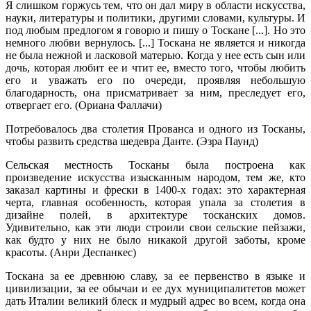
Я слишком горжусь тем, что он дал миру в области искусства,
науки, литературы и политики, другими словами, культуры. И
под любым предлогом я говорю и пишу о Тоскане [...]. Но это
немного любви вернулось. [...] Тоскана не является и никогда
не была нежной и ласковой матерью. Когда у нее есть сын или
дочь, которая любит ее и чтит ее, вместо того, чтобы любить
его и уважать его по очереди, проявляя небольшую
благодарность, она присматривает за ним, преследует его,
отвергает его. (Ориана Фаллачи)
Потребовалось два столетия Прованса и одного из Тосканы,
чтобы развить средства шедевра Данте. (Эзра Паунд)
Сельская местность Тосканы была построена как
произведение искусства изысканным народом, тем же, кто
заказал картины и фрески в 1400-х годах: это характерная
черта, главная особенность, которая упала за столетия в
дизайне полей, в архитектуре тосканских домов.
Удивительно, как эти люди строили свои сельские пейзажи,
как будто у них не было никакой другой заботы, кроме
красоты. (Анри Деспанкес)
Тоскана за ее древнюю славу, за ее первенство в языке и
цивилизации, за ее обычаи и ее дух муниципалитетов может
дать Италии великий блеск и мудрый адрес во всем, когда она