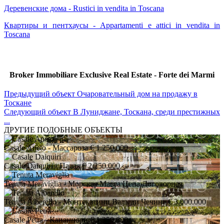
Деревенские дома - Rustici in vendita in Toscana
Квартиры и пентхаусы - Appartamenti e attici in vendita in
Toscana
Broker Immobiliare Exclusive Real Estate - Forte dei Marmi
Предыдущий объект
Очаровательный дом на продажу в
Тоскане
Следующий объект
В Луниджане, Тоскана, среди престижных
...
ДРУГИЕ ПОДОБНЫЕ ОБЪЕКТЫ
Casale Aneto
- Массароза
€ 1.250.000
Casale Daiquiri
- Палая
€ 2.250.000
Tenuta Meraviglia
- Морская Масса
Цена Договорная
Tenuta Alberello
- Монтекатини Валь ди Чечина
€ 3.000.000
Casale Petra
- Капаннори
€ 1.350.000