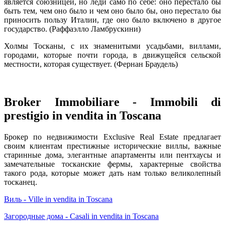
является союзницей, но леди само по себе: оно перестало бы
быть тем, чем оно было и чем оно было бы, оно перестало бы
приносить пользу Италии, где оно было включено в другое
государство. (Раффаэлло Ламбрускини)
Холмы Тосканы, с их знаменитыми усадьбами, виллами,
городами, которые почти города, в движущейся сельской
местности, которая существует. (Фернан Браудель)
Broker Immobiliare - Immobili di
prestigio in vendita in Toscana
Брокер по недвижимости Exclusive Real Estate предлагает
своим клиентам престижные исторические виллы, важные
старинные дома, элегантные апартаменты или пентхаусы и
замечательные тосканские фермы, характерные свойства
такого рода, которые может дать нам только великолепный
тосканец.
Виль - Ville in vendita in Toscana
Загородные дома - Casali in vendita in Toscana