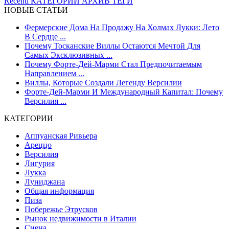
Recenti
КАТЕГОРИИ
АРХИВ
ТЕГИ
НОВЫЕ СТАТЬИ
Фермерские Дома На Продажу На Холмах Лукки: Лето
В Сердце ...
Почему Тосканские Виллы Остаются Мечтой Для
Самых Эксклюзивных ...
Почему Форте-Дей-Марми Стал Предпочитаемым
Направлением ...
Виллы, Которые Создали Легенду Версилии
Форте-Дей-Марми И Международный Капитал: Почему
Версилия ...
КАТЕГОРИИ
Аппуанская Ривьера
Ареццо
Версилия
Лигурия
Лукка
Луниджана
Общая информация
Пиза
Побережье Этрусков
Рынок недвижимости в Италии
Сиена