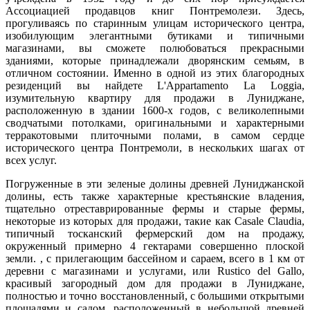
Ассоциацией продавцов книг Понтремолези. Здесь,
прогуливаясь по старинным улицам исторического центра,
изобилующим элегантными бутиками и типичными
магазинами, вы сможете полюбоваться прекрасными
зданиями, которые принадлежали дворянским семьям, в
отличном состоянии. Именно в одной из этих благородных
резиденций вы найдете L'Appartamento La Loggia,
изумительную квартиру для продажи в Луниджане,
расположенную в здании 1600-х годов, с великолепными
сводчатыми потолками, оригинальными и характерными
терракотовыми плиточными полами, в самом сердце
исторического центра Понтремоли, в нескольких шагах от
всех услуг.
Погруженные в эти зеленые долины древней Луниджанской
долины, есть также характерные крестьянские владения,
тщательно отреставрированные фермы и старые фермы,
некоторые из которых для продажи, такие как Casale Claudia,
типичный тосканский фермерский дом на продажу,
окруженный примерно 4 гектарами совершенно плоской
земли. , с прилегающим бассейном и сараем, всего в 1 км от
деревни с магазинами и услугами, или Rustico del Gallo,
красивый загородный дом для продажи в Луниджане,
полностью и точно восстановленный, с большими открытыми
площадями и садом, расположенный в небольшой древней