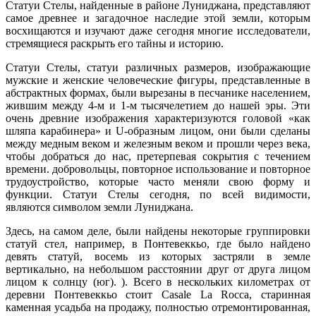
Статуи Стелы, найденные в районе Луниджана, представляют
самое древнее и загадочное наследие этой земли, которым
восхищаются и изучают даже сегодня многие исследователи,
стремящиеся раскрыть его тайны и историю.
Статуи Стелы, статуи различных размеров, изображающие
мужские и женские человеческие фигуры, представленные в
абстрактных формах, были вырезаны в песчанике населением,
жившим между 4-м и 1-м тысячелетием до нашей эры. Эти
очень древние изображения характеризуются головой «как
шляпа карабинера» и U-образным лицом, они были сделаны
между медным веком и железным веком и прошли через века,
чтобы добраться до нас, претерпевая сокрытия с течением
времени. добровольцы, повторное использование и повторное
трудоустройство, которые часто меняли свою форму и
функции. Статуи Стелы сегодня, по всей видимости,
являются символом земли Луниджана.
Здесь, на самом деле, были найдены некоторые группировки
статуй стел, например, в Понтевеккьо, где было найдено
девять статуй, восемь из которых застряли в земле
вертикально, на небольшом расстоянии друг от друга лицом
лицом к солнцу (юг). ). Всего в нескольких километрах от
деревни Понтевеккьо стоит Casale La Rocca, старинная
каменная усадьба на продажу, полностью отремонтированная,