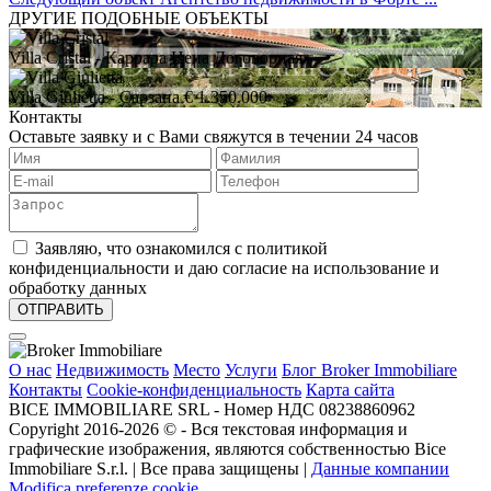
ДРУГИЕ ПОДОБНЫЕ ОБЪЕКТЫ
Villa Cristal
- Каррара
Цена Договорная
Villa Giulietta
- Сарзана
€ 1.350.000
Контакты
Оставьте заявку и с Вами свяжутся в течении 24 часов
Заявляю, что ознакомился с политикой
конфиденциальности и даю согласие на использование и
обработку данных
О нас
Недвижимость
Место
Услуги
Блог Broker Immobiliare
Контакты
Cookie-конфиденциальность
Карта сайта
BICE IMMOBILIARE SRL - Номер НДС 08238860962
Copyright 2016-2026 ©️ - Вся текстовая информация и
графические изображения, являются собственностью Bice
Immobiliare S.r.l. | Все права защищены |
Данные компании
Modifica preferenze cookie