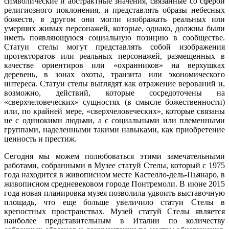
символические и абстрактные значения, связанные со сферой
религиозного поклонения, и представлять образы небесных
божеств, в другом они могли изображать реальных или
умерших живых персонажей, которые, однако, должны были
иметь появляющуюся социальную позицию в сообществе.
Статуи стелы могут представлять собой изображения
протекторатов или реальных персонажей, размещенных в
качестве ориентиров или «охранников» на верхушках
деревень, в зонах охоты, транзита или экономического
интереса. Статуи стелы выглядят как отражение верований и,
возможно, действий, которые сосредоточены на
«сверхчеловеческих» сущностях (в смысле божественности)
или, по крайней мере, «сверхчеловеческих», которые связаны
не с одинокими людьми, а с социальными или племенными
группами, наделенными такими навыками, как приобретение
ценность и престиж.
Сегодня мы можем полюбоваться этими замечательными
работами, собранными в Музее статуй Стелы, который с 1975
года находится в живописном месте Кастелло-дель-Пьянаро, в
живописном средневековом городе Понтремоли. В июне 2015
года новая планировка музея позволила удвоить выставочную
площадь, что еще больше увеличило статуи Стелы в
крепостных пространствах. Музей статуй Стелы является
наиболее представительным в Италии по количеству