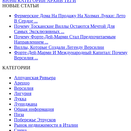
Recenti
КАТЕГОРИИ
АРХИВ
ТЕГИ
НОВЫЕ СТАТЬИ
Фермерские Дома На Продажу На Холмах Лукки: Лето
В Сердце ...
Почему Тосканские Виллы Остаются Мечтой Для
Самых Эксклюзивных ...
Почему Форте-Дей-Марми Стал Предпочитаемым
Направлением ...
Виллы, Которые Создали Легенду Версилии
Форте-Дей-Марми И Международный Капитал: Почему
Версилия ...
КАТЕГОРИИ
Аппуанская Ривьера
Ареццо
Версилия
Лигурия
Лукка
Луниджана
Общая информация
Пиза
Побережье Этрусков
Рынок недвижимости в Италии
Сиена