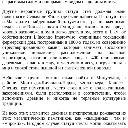
с красивым садом и панорамным видом на долины внизу.
Другие вероятные группы статуй стел должны были
появиться в Сельва-ди-Филе, где были найдены 11 статуй стел
и Мальграте с найденными 6 статуями стел, расположенными
недалеко от Виллафранки в Луниджане, оживленном городе,
хорошо расположенном и легко доступном, всего в 1 км. от
собственности L'Incontro Improvviso, старинный тосканский
фермерский дом, построенный в 1800-х годах, из совершенно
отреставрированного камня, который занимает абсолютно
уникальное положение, расположенное на большой
территории, частично оливковая роща с 400 оливковыми
деревьями, в часть в саду, и частично в лесу, погруженная в
мир и спокойствие пышной и незагрязненной природы.
Небольшие группы можно также найти в Минуччано, в
районе Монти-ди-Личчиана-Нарди, Филаттьера, Каносса,
Специя, где памятники, часто связанные с коллективными
захоронениями, были расположены в соответствии, чтобы
вспомнить древние и никогда не теряемые культурные
традиции.
Из всех этих элементов двойная интерпретация рождается из
этих мегалитических памятников, как «священных», так и
«мирских». В одном случае статуи стелы могли охватывать