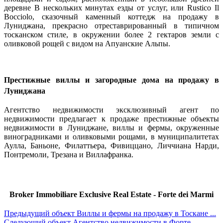
деревне В нескольких минутах езды от услуг, или Rustico Il
Bocciolo, сказочный каменный коттедж на продажу в
Луниджана, прекрасно отреставрированный в типичном
тосканском стиле, в окружении более 2 гектаров земли с
оливковой рощей с видом на Апуанские Альпы.
Престижные виллы и загородные дома на продажу в
Луниджана
Агентство недвижимости эксклюзивный агент по
недвижимости предлагает к продаже престижные объекты
недвижимости в Луниджане, виллы и фермы, окруженные
виноградниками и оливковыми рощами, в муниципалитетах
Аулла, Баньоне, Филаттьера, Фивиццано, Личчиана Нарди,
Понтремоли, Трезана и Виллафранка.
Broker Immobiliare Exclusive Real Estate - Forte dei Marmi
Предыдущий объект
Виллы и фермы на продажу в Тоскане ...
Следующий объект
Агентство недвижимости в Форте ...