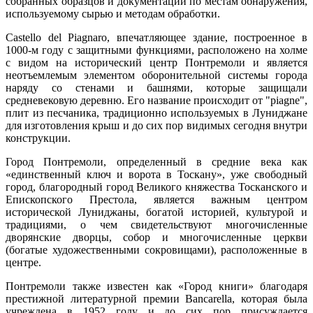
собранных образцов и документации по местам обнаружения,
используемому сырью и методам обработки.
Castello del Piagnaro, впечатляющее здание, построенное в
1000-м году с защитными функциями, расположено на холме
с видом на исторический центр Понтремоли и является
неотъемлемым элементом оборонительной системы города
наряду со стенами и башнями, которые защищали
средневековую деревню. Его название происходит от "piagne",
плит из песчаника, традиционно используемых в Луниджане
для изготовления крыш и до сих пор видимых сегодня внутри
конструкции.
Город Понтремоли, определенный в средние века как
«единственный ключ и ворота в Тоскану», уже свободный
город, благородный город Великого княжества Тосканского и
Епископского Престола, является важным центром
исторической Луниджаны, богатой историей, культурой и
традициями, о чем свидетельствуют многочисленные
дворянские дворцы, собор и многочисленные церкви
(богатые художественными сокровищами), расположенные в
центре.
Понтремоли также известен как «Город книги» благодаря
престижной литературной премии Bancarella, которая была
учреждена в 1952 году и до сих пор присуждается