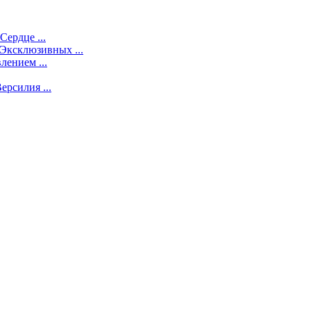
ердце ...
Эксклюзивных ...
ением ...
рсилия ...