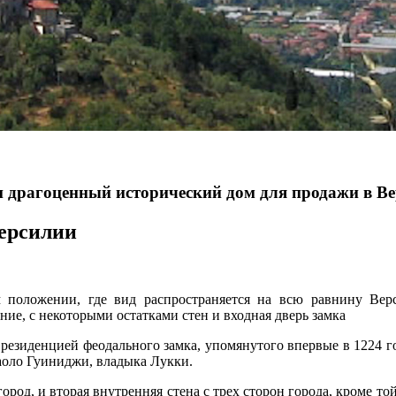
и драгоценный исторический дом для продажи в В
Версилии
положении, где вид распространяется на всю равнину Верс
ие, с некоторыми остатками стен и входная дверь замка
резиденцией феодального замка, упомянутого впервые в 1224 год
аоло Гуиниджи, владыка Лукки.
 город, и вторая внутренняя стена с трех сторон города, кроме