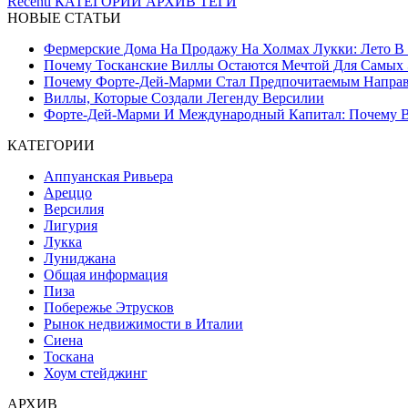
Recenti
КАТЕГОРИИ
АРХИВ
ТЕГИ
НОВЫЕ СТАТЬИ
Фермерские Дома На Продажу На Холмах Лукки: Лето В С
Почему Тосканские Виллы Остаются Мечтой Для Самых 
Почему Форте-Дей-Марми Стал Предпочитаемым Направл
Виллы, Которые Создали Легенду Версилии
Форте-Дей-Марми И Международный Капитал: Почему Ве
КАТЕГОРИИ
Аппуанская Ривьера
Ареццо
Версилия
Лигурия
Лукка
Луниджана
Общая информация
Пиза
Побережье Этрусков
Рынок недвижимости в Италии
Сиена
Тоскана
Хоум стейджинг
АРХИВ