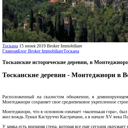
Тоскана
15 июня 2019
Broker Immobiliare
Главная
Блог Broker Immobiliare
Тоскана
Тосканские исторические деревни, в Монтеджиор
Тосканские деревни - Монтеджиори в 
Расположенный на скалистом обнажении, в доминирующем 
Монтеджиори сохраняет свое средневековое укрепленное строен
Монтеджиори, что в основном означает «маленькая гора», был 
жил вождь Лукки Каструччо Кастрачани, а в начале XV века П
У замка есть внешняя стена, которая все еще сегодня окружает