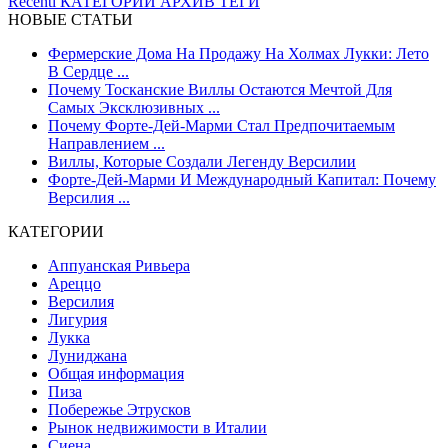
Recenti
КАТЕГОРИИ
АРХИВ
ТЕГИ
НОВЫЕ СТАТЬИ
Фермерские Дома На Продажу На Холмах Лукки: Лето
В Сердце ...
Почему Тосканские Виллы Остаются Мечтой Для
Самых Эксклюзивных ...
Почему Форте-Дей-Марми Стал Предпочитаемым
Направлением ...
Виллы, Которые Создали Легенду Версилии
Форте-Дей-Марми И Международный Капитал: Почему
Версилия ...
КАТЕГОРИИ
Аппуанская Ривьера
Ареццо
Версилия
Лигурия
Лукка
Луниджана
Общая информация
Пиза
Побережье Этрусков
Рынок недвижимости в Италии
Сиена