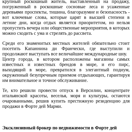
крупный роскошный житель, выставленный на продажу,
погруженный в роскошные сосновые леса и усаженные
деревьями проспекты, тишина, благоразумие и безопасность -
вот ключевые слова, которые царят в высшей степени в
летние дни, когда отдых является приоритетом, но нельзя
пропустить вечера или общественные мероприятия, в которых
можно сходить с ума и стрелять до рассвета.
Среди его знаменитых местных жителей обязательно стоит
посетить Капаннина ди Франчески, где выступили и
продолжают выступать все величайшие международные шоу.
Центр города, в котором расположены магазины самых
известных и известных брендов в мире, и его пирс,
выходящий в море, превратился в элегантный подиум,
окруженный безупречным приемом отдыхающих, гарантируя
им внимательное и точное обслуживание.
Те, кто решили провести отпуск в Версилии, концентрате
итальянской красоты, веселья, моря и культуры, остаются
очарованными, решив купить престижную резиденцию для
продажи в Форте дей Марми.
Эксклюзивный брокер по недвижимости в Форте дей