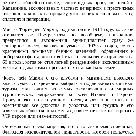
летних любовей на пляже, велосипедных прогулок, ночей в
Капаннине, эксклюзивных частных вечеринок в престижных
роскошных виллах на продажу, утопающих в сосновых лесах,
сплетнях и папарацци.
Миф о Форте дей Марми, родившийся в 1914 году, когда он
оторвался от Пьетрасанты по всеобщему признанию,
превратился в автономный муниципалитет, сразу же
элитарное место, характеризуемое с 1920-х годов, очень
красочными домиками банных заведений, обращенных к
побережью форта, достигая Пик его великолепия пришелся на
60-е годы, когда он стал летней резиденцией и эксклюзивным
местом отдыха самых престижных итальянских семей.
Форте дей Марми с его клубами и магазинами высокого
класса сумел со временем выбрать и поддерживать элитный
туризм, став одним из самых эксклюзивных и мирных
туристических направлений во всей Италии и Европе.
Прогуливаясь по его улицам, посещая ухоженные пляжи и
обеспечивая все удобства и удобства, или тусуясь в его
известных общественных местах, совсем не сложно встретить
VIP-персон или знаменитостей.
Окружающая среда мирская, но в то же время спокойная,
благодаря исключительной приватности, которой пользуется