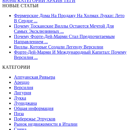
Recenti
КАТЕГОРИИ
АРХИВ
ТЕГИ
НОВЫЕ СТАТЬИ
Фермерские Дома На Продажу На Холмах Лукки: Лето
В Сердце ...
Почему Тосканские Виллы Остаются Мечтой Для
Самых Эксклюзивных ...
Почему Форте-Дей-Марми Стал Предпочитаемым
Направлением ...
Виллы, Которые Создали Легенду Версилии
Форте-Дей-Марми И Международный Капитал: Почему
Версилия ...
КАТЕГОРИИ
Аппуанская Ривьера
Ареццо
Версилия
Лигурия
Лукка
Луниджана
Общая информация
Пиза
Побережье Этрусков
Рынок недвижимости в Италии
Сиена