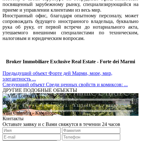
посвященный зарубежному рынку, специализирующийся на
приеме и управлении клиентами из весь мир.
Иностранный офис, благодаря опытному персоналу, может
сопровождать будущего иностранного владельца, буквально
рука об руку, от первой встречи до нотариального акта,
утешаемого внешними специалистами по техническим,
налоговым и юридическим вопросам.
Broker Immobiliare Exclusive Real Estate - Forte dei Marmi
Предыдущий объект
Форте дей Марми, море, мир,
элегантность ...
Следующий объект
Среди ценных свойств и комиксов: ...
ДРУГИЕ ПОДОБНЫЕ ОБЪЕКТЫ
Villa Longello
- Кверчанелла
Цена Договорная
Villa Calandra
- Камайоре
€ 1.680.000
Контакты
Оставьте заявку и с Вами свяжутся в течении 24 часов