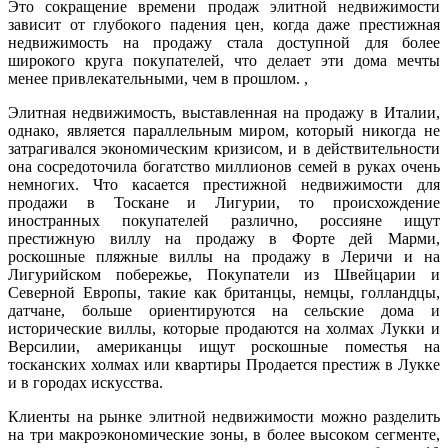
Это сокращение времени продаж элитной недвижимости
зависит от глубокого падения цен, когда даже престижная
недвижимость на продажу стала доступной для более
широкого круга покупателей, что делает эти дома мечты
менее привлекательными, чем в прошлом. ,
Элитная недвижимость, выставленная на продажу в Италии,
однако, является параллельным миром, который никогда не
затрагивался экономическим кризисом, и в действительности
она сосредоточила богатство миллионов семей в руках очень
немногих. Что касается престижной недвижимости для
продажи в Тоскане и Лигурии, то происхождение
иностранных покупателей различно, россияне ищут
престижную виллу на продажу в Форте дей Марми,
роскошные пляжные виллы на продажу в Леричи и на
Лигурийском побережье, Покупатели из Швейцарии и
Северной Европы, такие как британцы, немцы, голландцы,
датчане, больше ориентируются на сельские дома и
исторические виллы, которые продаются на холмах Лукки и
Версилии, американцы ищут роскошные поместья на
тосканских холмах или квартиры Продается престиж в Лукке
и в городах искусства.
Клиенты на рынке элитной недвижимости можно разделить
на три макроэкономические зоны, в более высоком сегменте,