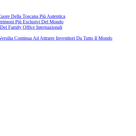
 Cuore Della Toscana Più Autentica
trimoni Più Esclusivi Del Mondo
Dei Family Office Internazionali
Versilia Continua Ad Attrarre Investitori Da Tutto Il Mondo