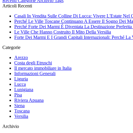
Recenti
Categorie
Archivio
Tags
Articoli Recenti
Casali In Vendita Sulle Colline Di Lucca: Vivere L'Estate Nel
Perché Le Ville Toscane Continuano A Essere Il Sogno Dei Ma
Perché Forte Dei Marmi È Diventata La Destinazione Preferita 
Le Ville Che Hanno Costruito Il Mito Della Versilia
Forte Dei Marmi E I Grandi Capitali Internazionali: Perché La 
Categorie
Arezzo
Costa degli Etruschi
Il mercato immobiliare in Italia
Informazioni Generali
Liguria
Lucca
Lunigiana
Pisa
Riviera Apuana
Siena
Toscana
Versilia
Archivio