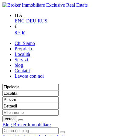
ITA
ENG
DEU
RUS
€
$
£
₽
Chi Siamo
Proprietà
Località
Servizi
blog
Contatti
Lavora con noi
cerca
Blog Broker Immobiliare