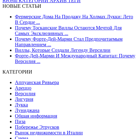
Recenti
КАТЕГОРИИ
АРХИВ
ТЕГИ
НОВЫЕ СТАТЬИ
Фермерские Дома На Продажу На Холмах Лукки: Лето
В Сердце ...
Почему Тосканские Виллы Остаются Мечтой Для
Самых Эксклюзивных ...
Почему Форте-Дей-Марми Стал Предпочитаемым
Направлением ...
Виллы, Которые Создали Легенду Версилии
Форте-Дей-Марми И Международный Капитал: Почему
Версилия ...
КАТЕГОРИИ
Аппуанская Ривьера
Ареццо
Версилия
Лигурия
Лукка
Луниджана
Общая информация
Пиза
Побережье Этрусков
Рынок недвижимости в Италии
Сиена