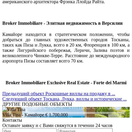
американского архитектора Фрэнка Ллойда Райта.
Broker Immobiliare - Элитная недвижимость в Версилии
Камайоре находится в стратегическом положении, чтобы
добраться до главных художественных городов Тосканы,
таких как Пиза и Лукка, всего в 20 км, Флоренция в 100 км, а
также Лигурийского побережья, Леричи, Залива поэтов и
великолепного Чинкве-Терре. Расстояние до международного
аэропорта Пизы составляет всего 70 км.
Broker Immobiliare Exclusive Real Estate - Forte dei Marmi
Предыдущий объект
Роскошные виллы на продажу в ...
Следующий объект
Тоскана, Лукка, виллы и исторические ...
ДРУГИЕ ПОДОБНЫЕ ОБЪЕКТЫ
Villa Tina
- Камайоре
€ 1.700.000
Контакты
Оставьте заявку и с Вами свяжутся в течении 24 часов