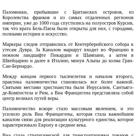
Паломники, прибывшие с Британских островов, из
Королевства франков и из самых отдаленных регионов
империи, уже до 1000 года спустились на полуостров Курсив,
так что врата Бель-Паеза были открыты для них, с городами,
полными истории и искусство.
Маркеры следов отправились от Кентерберийского собора к
утесам Дувра. За Каналом маршрут входит во Францию ​​в
нежном ландшафте Пикардии и Шампани, а затем в
Швейцарию и далее в Италию, минуя Альпы до холма Гран-
Сан-Бернардо.
Между концом первого тысячелетия и началом второго,
практика паломничества становилась все более важной.
Святыми местами христианства были Иерусалим, Сантьяго-
де-Компостела и Рим, а Виа Францигена представляла собой
центр великих путей веры.
Паломничество вскоре стало массовым явлением, и это
усилило роль Виа Францигены, которая стала важнейшим
каналом связи для реализации культурного единства, которое
характеризовало Европу в средние века.
Виа стала стратегической для транспортировки товаров с