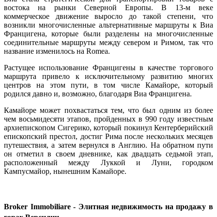
востока на рынки Северной Европы. В 13-м веке
коммерческое движение выросло до такой степени, что
возникли многочисленные альтернативные маршруты к Виа
Францигена, которые были разделены на многочисленные
соединительные маршруты между севером и Римом, так что
название изменилось на Romea.
Растущее использование Францигены в качестве торгового
маршрута привело к исключительному развитию многих
центров на этом пути, в том числе Камайоре, который
родился давно и, возможно, благодаря Виа Францигена.
Камайоре может похвастаться тем, что был одним из более
чем восьмидесяти этапов, пройденных в 990 году известным
архиепископом Сигерико, который покинул Кентерберийский
епископский престол, достиг Рима после нескольких месяцев
путешествия, а затем вернулся в Англию. На обратном пути
он отметил в своем дневнике, как двадцать седьмой этап,
расположенный между Луккой и Луни, городком
Кампусмайор, нынешним Камайоре.
Broker Immobiliare - Элитная недвижимость на продажу в