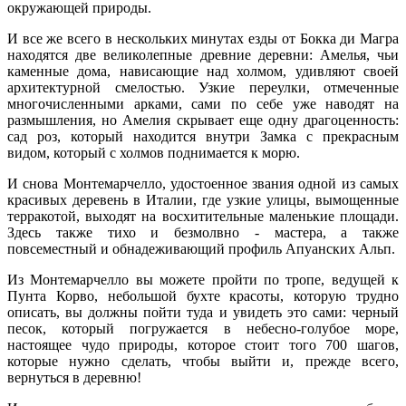
окружающей природы.
И все же всего в нескольких минутах езды от Бокка ди Магра
находятся две великолепные древние деревни: Амелья, чьи
каменные дома, нависающие над холмом, удивляют своей
архитектурной смелостью. Узкие переулки, отмеченные
многочисленными арками, сами по себе уже наводят на
размышления, но Амелия скрывает еще одну драгоценность:
сад роз, который находится внутри Замка с прекрасным
видом, который с холмов поднимается к морю.
И снова Монтемарчелло, удостоенное звания одной из самых
красивых деревень в Италии, где узкие улицы, вымощенные
терракотой, выходят на восхитительные маленькие площади.
Здесь также тихо и безмолвно - мастера, а также
повсеместный и обнадеживающий профиль Апуанских Альп.
Из Монтемарчелло вы можете пройти по тропе, ведущей к
Пунта Корво, небольшой бухте красоты, которую трудно
описать, вы должны пойти туда и увидеть это сами: черный
песок, который погружается в небесно-голубое море,
настоящее чудо природы, которое стоит того 700 шагов,
которые нужно сделать, чтобы выйти и, прежде всего,
вернуться в деревню!