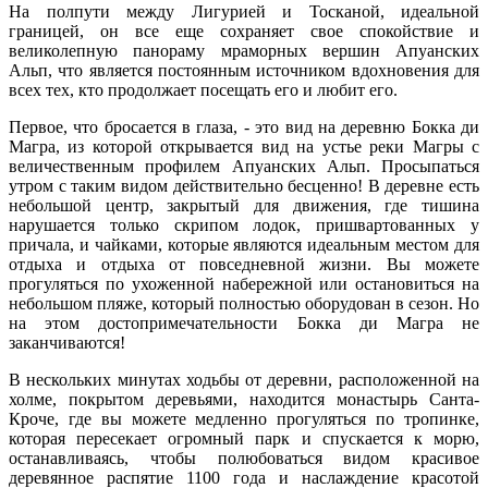
На полпути между Лигурией и Тосканой, идеальной
границей, он все еще сохраняет свое спокойствие и
великолепную панораму мраморных вершин Апуанских
Альп, что является постоянным источником вдохновения для
всех тех, кто продолжает посещать его и любит его.
Первое, что бросается в глаза, - это вид на деревню Бокка ди
Магра, из которой открывается вид на устье реки Магры с
величественным профилем Апуанских Альп. Просыпаться
утром с таким видом действительно бесценно! В деревне есть
небольшой центр, закрытый для движения, где тишина
нарушается только скрипом лодок, пришвартованных у
причала, и чайками, которые являются идеальным местом для
отдыха и отдыха от повседневной жизни. Вы можете
прогуляться по ухоженной набережной или остановиться на
небольшом пляже, который полностью оборудован в сезон. Но
на этом достопримечательности Бокка ди Магра не
заканчиваются!
В нескольких минутах ходьбы от деревни, расположенной на
холме, покрытом деревьями, находится монастырь Санта-
Кроче, где вы можете медленно прогуляться по тропинке,
которая пересекает огромный парк и спускается к морю,
останавливаясь, чтобы полюбоваться видом красивое
деревянное распятие 1100 года и наслаждение красотой