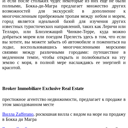
И если после стольких чудес некоторые из них еще не были
полными, Бокка-ди-Магра предлагает множество других
возможностей для экскурсий: в дополнение к
многочисленным прибрежным тропам между небом и морем,
город является идеальной базой для изучения других
известных туристических направлений, таких как Леричи или
Телларо, или Близлежащий Чинкве-Терре, куда можно
добраться морем или поездом Прелесть здесь в том, что если
вы хотите, вы можете забыть об автомобиле и пожениться на
лодке, воспользовавшись многочисленными морскими
связями между различными городами: путешествие в
медленном темпе, чтобы открыть и полюбоваться на эту
землю с моря, в полной мере наслаждаясь ее энергией и
красотой.
Broker Immobiliare Exclusive Real Estate
престижное агентство недвижимости, предлагает к продаже в
этом заколдованном месте
Вилла Zafferano
, роскошная вилла с видом на море на продажу
в Бокка ди Магра