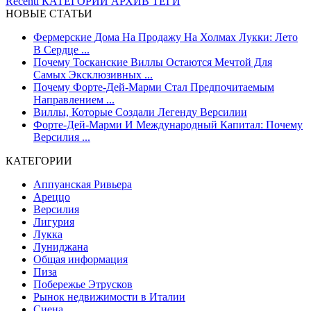
Recenti
КАТЕГОРИИ
АРХИВ
ТЕГИ
НОВЫЕ СТАТЬИ
Фермерские Дома На Продажу На Холмах Лукки: Лето
В Сердце ...
Почему Тосканские Виллы Остаются Мечтой Для
Самых Эксклюзивных ...
Почему Форте-Дей-Марми Стал Предпочитаемым
Направлением ...
Виллы, Которые Создали Легенду Версилии
Форте-Дей-Марми И Международный Капитал: Почему
Версилия ...
КАТЕГОРИИ
Аппуанская Ривьера
Ареццо
Версилия
Лигурия
Лукка
Луниджана
Общая информация
Пиза
Побережье Этрусков
Рынок недвижимости в Италии
Сиена