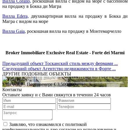
Вилла Corallo,
роскошная вилла с видом на море с бассейном
на продажу в Бокка ди Магра
Вилла Edera,
двухквартирная вилла на продажу в Бокка ди
Магра с видом на море
Вилла Gaia
, роскошная вилла на продажу в Монтемарчелло
Broker Immobiliare Exclusive Real Estate - Forte dei Marmi
Предыдущий объект
Тосканский стиль между фермами ...
Следующий объект
Агентство недвижимости в Форте ...
ДРУГИЕ ПОДОБНЫЕ ОБЪЕКТЫ
Villa Wally
- Портовенере
€ 3.500.000
Контакты
Оставьте заявку и с Вами свяжутся в течении 24 часов
Заявляю, что ознакомился с политикой
конфиденциальности и даю согласие на использование и